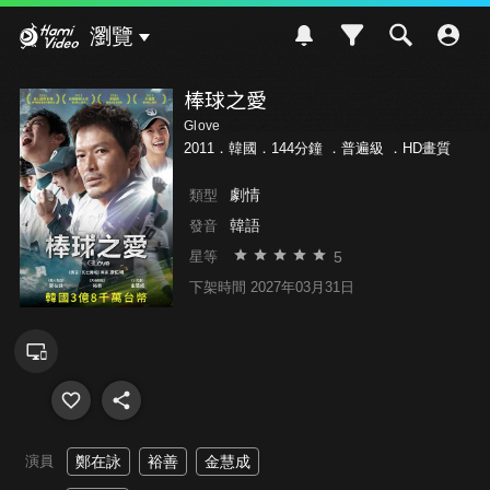
Hami Video
瀏覽
棒球之愛
Glove
2011．韓國．144分鐘 ．
普遍級
．HD畫質
劇情
類型
韓語
發音
5
星等
下架時間 2027年03月31日
演員
鄭在詠
裕善
金慧成