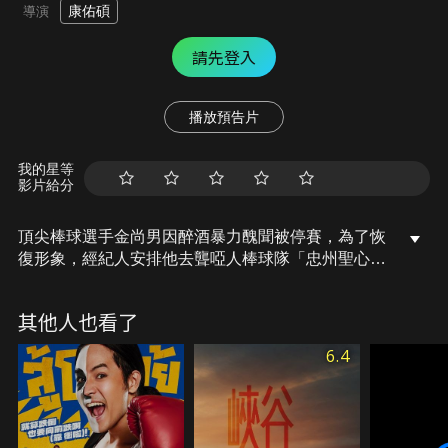
康佑碩
導演
請先登入
播放預告片
我的星等
影片給分
頂尖棒球選手金尚男因醉酒暴力醜聞被停賽，為了恢
復形象，經紀人安排他去聾啞人棒球隊「忠州聖心學
校」擔任臨時教練。聽不到聲音的隊員無法分辨球落
地的位置，但他們的目標是參加全國大賽。慢慢地尚
其他人也看了
男望著只要戴上手套就能幸福奔跑的孩子們，內心産
生莫名的感動，於是尚男再次闖下了「大禍」…
6.4