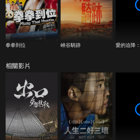
拳拳到位
峽谷騎跡
愛的迫降
相關影片