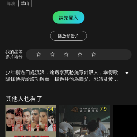
華山
導演
請先登入
播放預告片
我的星等
影片給分
少年楊過四處流浪，途遇李莫愁施毒針殺人，幸得歐
陽鋒傳授蛤蟆功解毒，楊過拜他為義父。郭靖及黃蓉
巧遇楊過，認出他是故友楊康之子，將其帶回桃花島
教養。楊過頑皮頗有父風，黃蓉恐其步父後塵遺禍武
其他人也看了
林，不許楊過習武；然楊過仍暗中追隨歐陽鋒修練蛤
蟆功，事為黃蓉發現，為免養虎為患，建議郭靖另行
7.4
7.9
安置楊過。