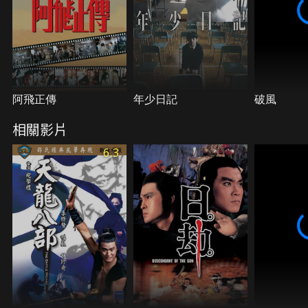
阿飛正傳
年少日記
破風
相關影片
6.3