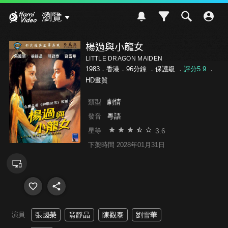
Hami Video
瀏覽
楊過與小龍女
LITTLE DRAGON MAIDEN
1983．香港．96分鐘 ．
保護級
．
評分5.9
．
HD畫質
劇情
類型
粵語
發音
3.6
星等
下架時間 2028年01月31日
演員
張國榮
翁靜晶
陳觀泰
劉雪華