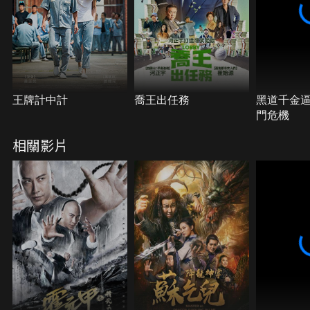
王牌計中計
喬王出任務
黑道千金逼
門危機
相關影片