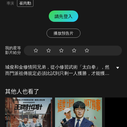
崔尚勳
導演
請先登入
播放預告片
我的星等
影片給分
城俊和金修情同兄弟，從小修習武術「太白拳」，然
而門派祖傳規定必須比試到只剩一人獲勝，才能獲得
太白拳宗師的稱號。實力不相上下、不願正面對決的
二人最終選擇各自下山闖蕩—城俊意外成家立業、開
其他人也看了
了間指壓店，金修則成了放高利貸的業者。正當二人
意外幸運重逢時，卻面臨建設公司強迫徵收和長白拳
宗師的威脅，生平無大志的城俊該如何面對這項挑
戰，守護妻小和指壓店的生意呢？