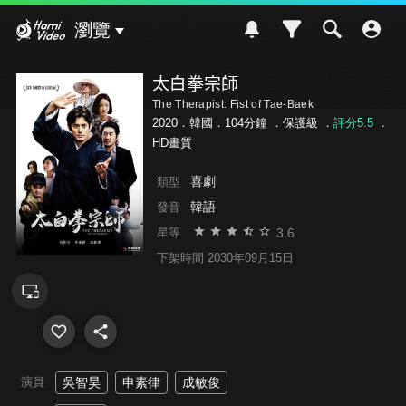
Hami Video
瀏覽
太白拳宗師
The Therapist: Fist of Tae-Baek
2020．韓國．104分鐘 ．
保護級
．
評分5.5
．
HD畫質
喜劇
類型
韓語
發音
3.6
星等
下架時間 2030年09月15日
演員
吳智昊
申素律
成敏俊