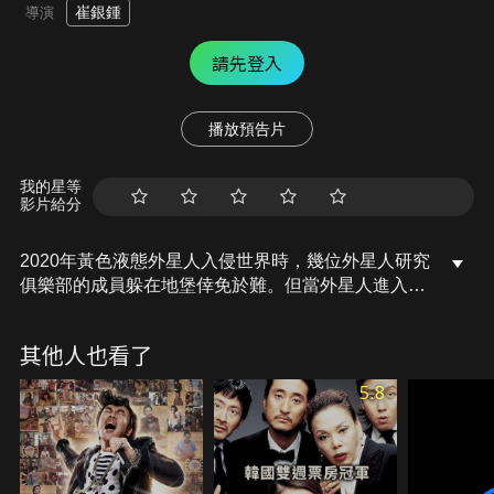
崔銀鍾
導演
請先登入
播放預告片
我的星等
影片給分
2020年黃色液態外星人入侵世界時，幾位外星人研究
俱樂部的成員躲在地堡倖免於難。但當外星人進入某
個成員的體內時，混亂隨之而來。要是沒在30分鐘內
找出並殺死那個外星人，所有人都會死。面對外星人
其他人也看了
的入侵，這群最後的倖存者有辦法活下來嗎？
5.8