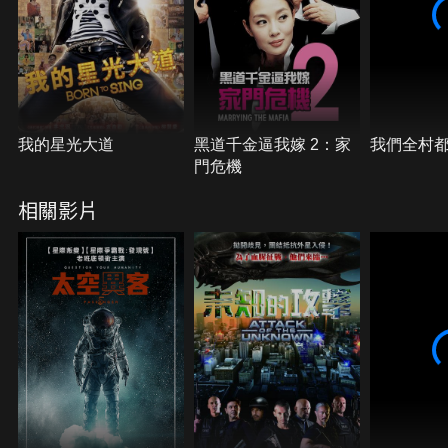
我的星光大道
黑道千金逼我嫁 2：家
我們全村
門危機
相關影片