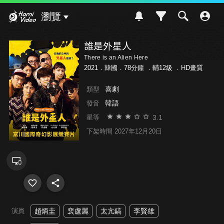
Hami Video
瀏覽
誰是外星人
There is an Alien Here
2021．韓國．78分鐘 ．
輔12級
．HD畫質
喜劇
類型
韓語
發音
3.1
星等
下架時間 2027年12月20日
演員
趙炳圭
裵盧麗
太亢鎬
李賢雄