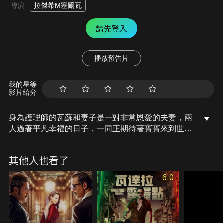
拉傑希M塞爾瓦
導演
請先登入
播放預告片
我的星等
影片給分
身為護理師的瓦蘇和妻子是一對非常恩愛的夫妻，兩
人過著平凡幸福的日子，一同正期待著寶寶來到世
上；某日，一群人闖進瓦蘇的家中，將瓦蘇擊昏，並
綁架了他的妻子，瓦蘇醒來後隨即接到綁匪的電話，
其他人也看了
他被要求協助劫匪行動，以此換回妻子與孩子的性
命。瓦蘇原本平靜的生活被捲入狂流，隨之換來警方
6.0
追捕、黑道追殺，一切身不由己。究竟誰是幕後黑
手，環環追殺背後到底隱藏著怎樣的驚天秘密和陰
謀？瓦蘇又能否順利救出自己的妻兒呢？