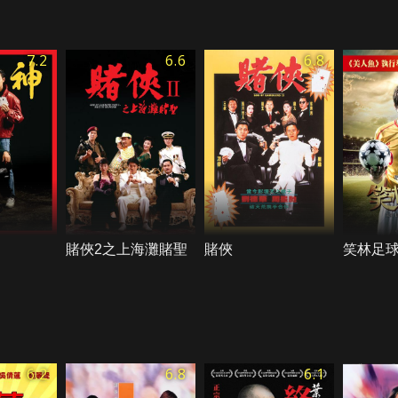
7.2
6.6
6.8
賭俠2之上海灘賭聖
賭俠
笑林足球
6.2
6.8
6.1