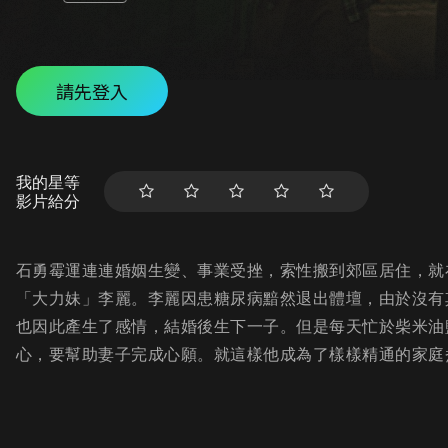
請先登入
我的星等
影片給分
石勇霉運連連婚姻生變、事業受挫，索性搬到郊區居住，就
「大力妹」李麗。李麗因患糖尿病黯然退出體壇，由於沒有
也因此產生了感情，結婚後生下一子。但是每天忙於柴米油
心，要幫助妻子完成心願。就這樣他成為了樣樣精通的家庭