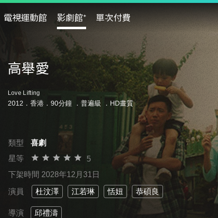
電視運動館
影劇館⁺
單次付費
高舉愛
Love Lifting
2012．香港．90分鐘 ．
普遍級
．HD畫質
類型
喜劇
星等
5
下架時間 2028年12月31日
演員
杜汶澤
江若琳
恬妞
恭碩良
導演
邱禮濤