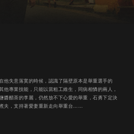
在他失意落寞的時候，認識了隔壁原本是舉重選手的
其他專業技能，只能以當粗工維生，同病相憐的兩人，
鹽醬醋茶的李麗，仍然放不下心愛的舉重，石勇下定決
煮夫，支持著愛妻重新走向舉重台……