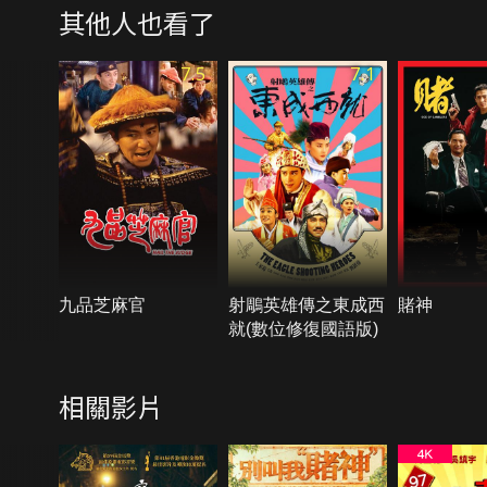
其他人也看了
7.5
7.1
九品芝麻官
射鵰英雄傳之東成西
賭神
就(數位修復國語版)
相關影片