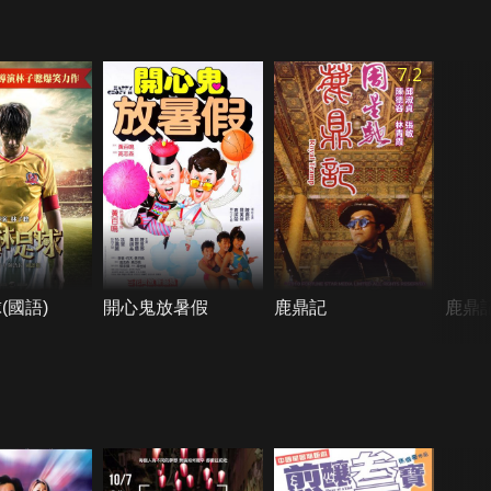
7.2
(國語)
開心鬼放暑假
鹿鼎記
鹿鼎記