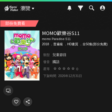
Hami Video
瀏覽
部份免費看
MOMO歡樂谷S11
momo Paradise S11
2018 ．
普遍級
．HD畫質 ．全50集(部分免費)
兒童節目
類型
國語
發音
0
星等
下架時間
2026年12月31日