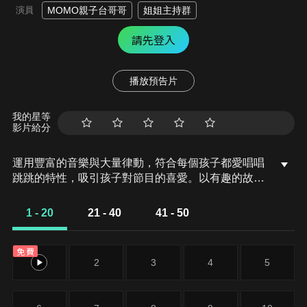
演員
MOMO親子台哥哥
姐姐主持群
請先登入
播放預告片
我的星等
影片給分
運用豐富的音樂與大量律動，符合每個孩子都愛唱唱
跳跳的特性，吸引孩子對節目的喜愛。以有趣的故事
與對話，解答孩子對於生活上的眾多疑惑，讓孩子學
習生活教育。由哥哥姐姐說故事，除了帶給孩子歡
1 - 20
21 - 40
41 - 50
笑，也會在節目中傳遞正向的教育觀念。
免費
1
2
3
4
5