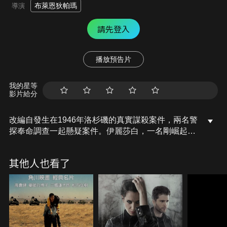
布萊恩狄帕瑪
導演
請先登入
播放預告片
我的星等
影片給分
改編自發生在1946年洛杉磯的真實謀殺案件，兩名警
探奉命調查一起懸疑案件。伊麗莎白，一名剛崛起的
新星，竟慘死路邊，屍體遭歹徒肢解，死狀相當慘
烈。警員杜威在調查案件的過程中，意外發現警察局
其他人也看了
內部隱藏的陰謀，連自己的女友也似乎和死者有所關
連…到底是誰隱瞞了真相？誰在說謊？