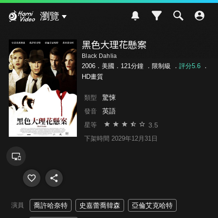
Hami Video
瀏覽
黑色大理花懸案
Black Dahlia
2006．美國．121分鐘 ．
限制級
．
評分5.6
．
HD畫質
驚悚
類型
英語
發音
3.5
星等
下架時間 2029年12月31日
演員
喬許哈奈特
史嘉蕾喬韓森
亞倫艾克哈特