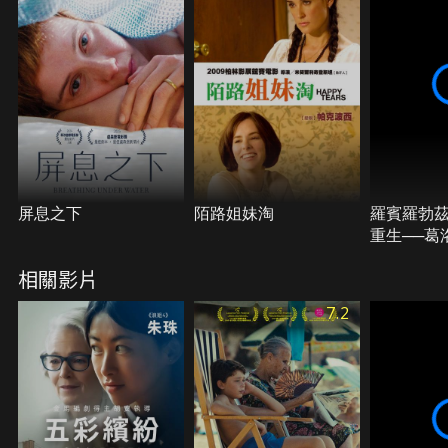
屏息之下
陌路姐妹淘
羅賓羅勃
重生──葛
奇
相關影片
7.2