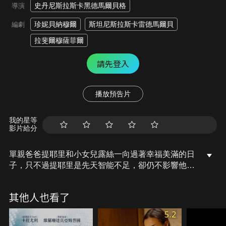
史丹尼斯拉斯卡黑德馬爾貝格
導演
珍妮貝納穆爾
斯坦尼斯拉斯卡雷德馬爾貝
編劇
拉斐爾穆薩菲爾
請先登入
播放預告片
我的星等
影片給分
單親爸爸提耶里和小女兒露絲一向過著幸福美滿的日
子，只不過提耶里是先天智能不足，卻仍不影響他們
共築堅若磐石的兩人世界，直到露絲六歲上了小學，
她才意識到自己的家庭和家長，與同學的截然不同，
其他人也看了
也在校方必須與家長聯絡的情形下，造成他們繼續相
依為命的威脅，他們該如何才能不受世俗侵擾地相守
5.2
下去？