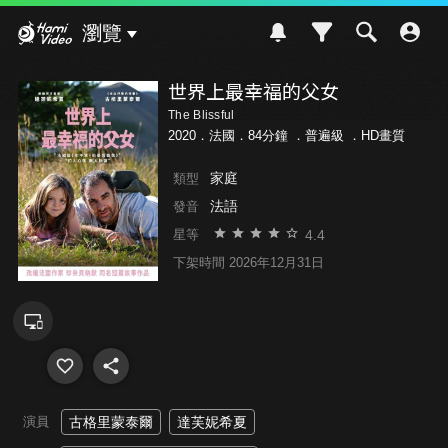
Hami Video
瀏覽
世界上最幸福的父女
The Blissful
2020．法國．84分鐘 ．
普遍級
．HD畫質
家庭
類型
法語
發音
4.4
星等
下架時間 2026年12月31日
演員
古格里蒙泰爾
達芙妮希夏