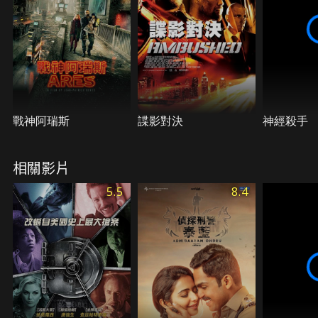
戰神阿瑞斯
諜影對決
神經殺手
相關影片
5.5
8.4