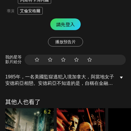
內斯特卡博內爾
艾倫安格爾
導演
請先登入
播放預告片
我的星等
影片給分
1985年，一名美國監獄逃犯入境加拿大，與當地女子
安德莉亞相戀。安德莉亞不知道的是，自稱在金融業
上班的男友，其實是搶遍加拿大14座城市的「天劫高
手」。沉迷搶劫的他，甚至找黑道湯米幫忙，而到處
其他人也看了
搶劫的事跡，也引起了警探史奈德的注意，試圖要逮
到這位惡名昭彰的罪犯…
6.2