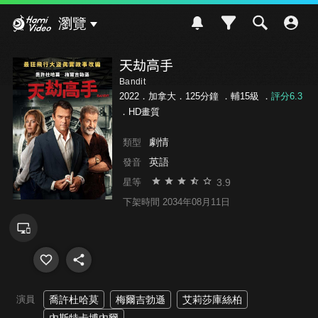
Hami Video
瀏覽
天劫高手
Bandit
2022．加拿大．125分鐘 ．
輔15級
．
評分6.3
．HD畫質
劇情
類型
英語
發音
3.9
星等
下架時間 2034年08月11日
演員
喬許杜哈莫
梅爾吉勃遜
艾莉莎庫絲柏