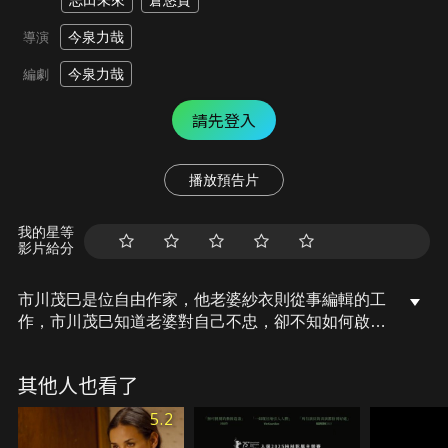
志田未來
倉悠貴
今泉力哉
導演
今泉力哉
編劇
請先登入
播放預告片
我的星等
影片給分
市川茂巳是位自由作家，他老婆紗衣則從事編輯的工
作，市川茂巳知道老婆對自己不忠，卻不知如何啟口
告訴老婆，自己已知情。某天，市川茂巳讀到一本女
高中生久保留亞寫的小說，深受吸引。他在文學頒獎
其他人也看了
典禮上問那名女高中生，小說是否是根據真人真事改
編？若是如此，他想跟小說中的主角碰面…
5.2