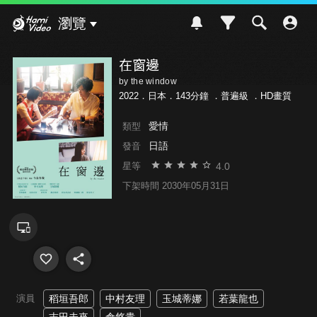
Hami Video
瀏覽
在窗邊
by the window
2022．日本．143分鐘 ．
普遍級
．HD畫質
愛情
類型
日語
發音
4.0
星等
下架時間 2030年05月31日
演員
稻垣吾郎
中村友理
玉城蒂娜
若葉龍也