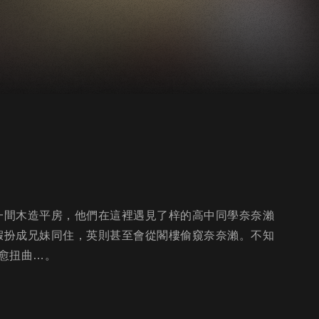
到一間木造平房，他們在這裡遇見了梓的高中同學奈奈瀨
）假扮成兄妹同住，英則甚至會從閣樓偷窺奈奈瀨。不知
愈扭曲…。