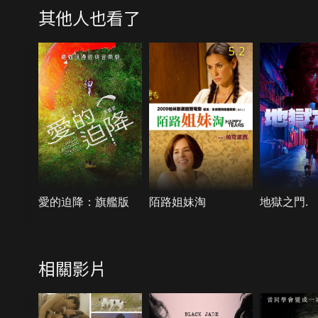
其他人也看了
5.2
愛的迫降：旗艦版
陌路姐妹淘
地獄之門.
相關影片