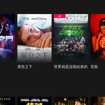
5.4
屏息之下
世界就是這樣結束的
音慾
6.2