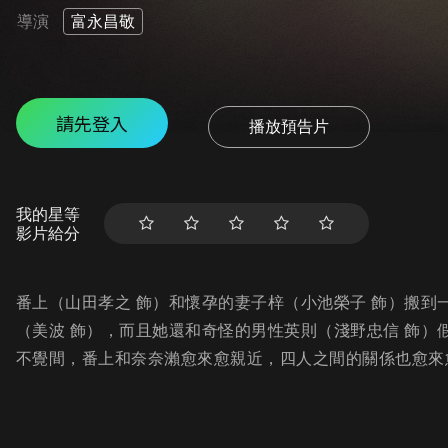
導演
富永昌敬
請先登入
播放預告片
我的星等
影片給分
番上（山田孝之 飾）和懷孕的妻子梓（小池榮子 飾）搬
（美波 飾），而且她還和奇怪的男性英則（淺野忠信 飾
不覺間，番上和奈奈瀨愈來愈親近，四人之間的關係也愈來