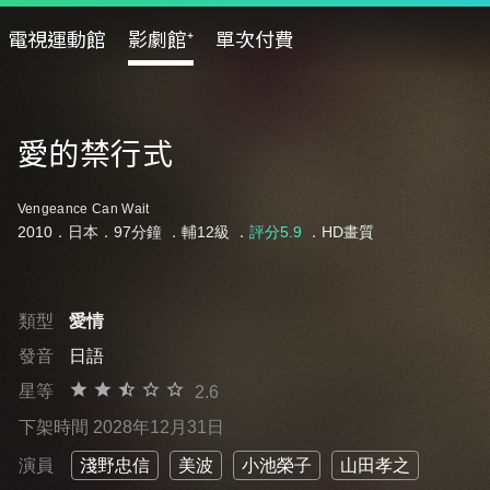
電視運動館
影劇館⁺
單次付費
愛的禁行式
Vengeance Can Wait
2010．日本．97分鐘 ．
輔12級
．
評分5.9
．HD畫質
類型
愛情
發音
日語
星等
2.6
下架時間 2028年12月31日
演員
淺野忠信
美波
小池榮子
山田孝之