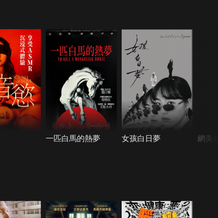
一匹白馬的熱夢
女孩白日夢
網美