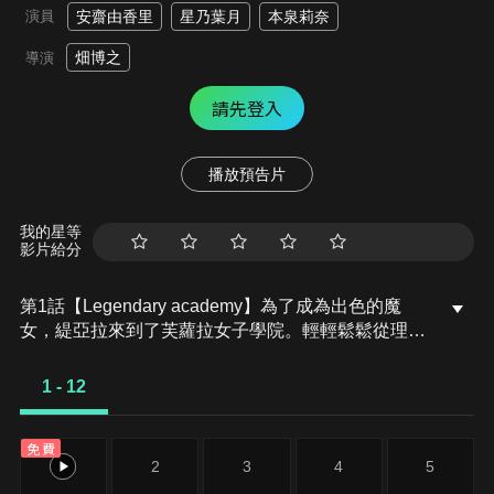
演員
安齋由香里
星乃葉月
本泉莉奈
畑博之
導演
請先登入
播放預告片
我的星等
影片給分
第1話【Legendary academy】為了成為出色的魔
女，緹亞拉來到了芙蘿拉女子學院。輕輕鬆鬆從理事
長克蘿愛那得到獲准入學資格的她，加入了兒時玩伴
羅潔塔的小組。有妄想傾向的麗奈特、個性輕浮的菈
1 - 12
薇、一本正經的艾希莉…來到新天地的她很快地結交
了朋友，緹亞拉熱鬧的學院生活就這樣開始了。
免費
1
2
3
4
5