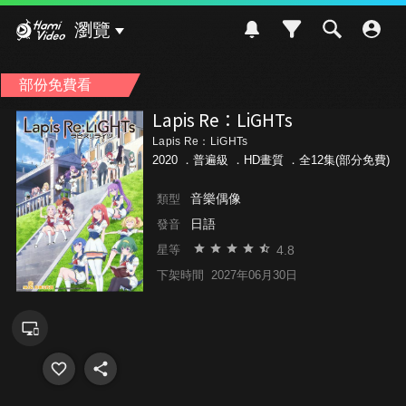
Hami Video
瀏覽
部份免費看
Lapis Re：LiGHTs
Lapis Re：LiGHTs
2020 ．
普遍級
．HD畫質 ．全12集(部分免費)
音樂偶像
類型
日語
發音
4.8
星等
下架時間
2027年06月30日