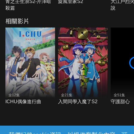
青之壬生浪S2-芹澤暗
旋風管家S2
大江戶烈火
殺篇
說
相關影片
全12集
全21集
全51集
ICHU偶像進行曲
入間同學入魔了S2
守護甜心