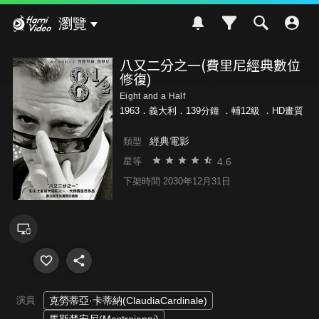
Hami Video
瀏覽
八又二分之一(費里尼經典數位
修復)
Eight and a Half
1963．義大利．139分鐘 ．
輔12級
．HD畫質
經典電影
類型
4.6
星等
下架時間 2030年12月31日
演員
克勞蒂亞·卡蒂納(ClaudiaCardinale)