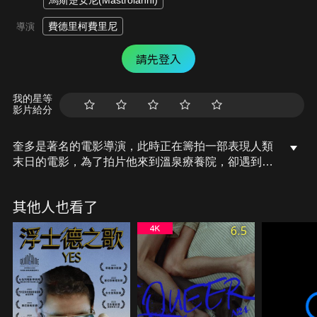
馬斯楚安尼(Mastroianni)
費德里柯費里尼
導演
請先登入
我的星等
影片給分
奎多是著名的電影導演，此時正在籌拍一部表現人類
末日的電影，為了拍片他來到溫泉療養院，卻遇到了
創作的瓶頸，超現實的焦慮開始在他心中產生…。情
人卡拉、然後路易斯、他的妻子、女演員克勞迪蒂
其他人也看了
亞、神話象徵純潔的感覺、而會談的製片人、工程
師、與水療中心的常客，他們是真正的或虛幻的？他
6.5
們的出現增加了奎多腦中的混亂。奎多應該繼續他的
電影拍攝，或是開始著手逃離這一切？