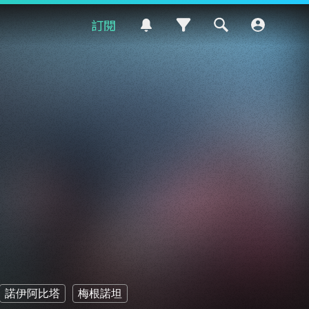
訂閱
諾伊阿比塔
梅根諾坦