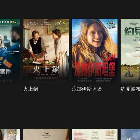
7.3
7.4
7.0
火上鍋
浪跡伊斯坦堡
約見波
6.3
6.7