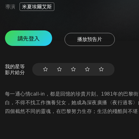
導演
米夏埃爾艾斯
請先登入
播放預告片
我的星等
影片給分
每一通心情call-in，都是回憶的珍貴片刻。1981年的
白，不得不找工作撫養兒女，她成為深夜廣播〈夜行過客〉
四個截然不同的靈魂，在巴黎努力生存；生活的殘酷與不堪