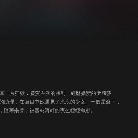
巴黎街頭一片狂歡，慶賀左派的勝利，經歷婚變的伊莉莎
的助理，在節目中她遇見了流浪的少女。一個屋簷下，
，隨著樂聲，被塞納河畔的夜色輕輕撫慰。