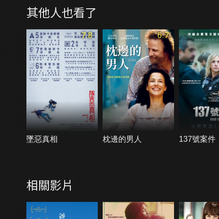
其他人也看了
7.8
6.7
墜惡真相
枕邊的男人
137號案件
相關影片