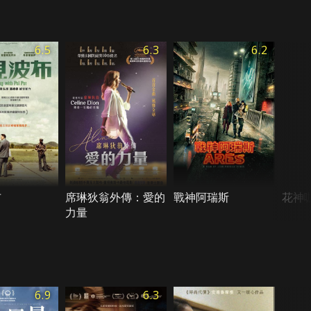
6.5
6.3
6.2
布
席琳狄翁外傳：愛的
戰神阿瑞斯
花神
力量
6.9
6.3