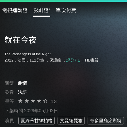
電視運動館
影劇館⁺
單次付費
就在今夜
The Passengers of the Night
2022．法國．111分鐘 ．
保護級
．
評分7.1
．HD畫質
類型
劇情
發音
法語
星等
4.3
下架時間 2029年05月02日
演員
夏綠蒂甘絲柏格
艾曼紐琵雅
奇多里雍席斯特