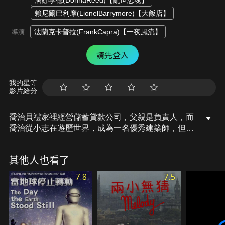
唐娜李德(DonnaReed)【亂世忠魂】
賴尼爾巴利摩(LionelBarrymore)【大飯店】
法蘭克卡普拉(FrankCapra)【一夜風流】
導演
請先登入
我的星等
影片給分
喬治貝禮家裡經營儲蓄貸款公司，父親是負責人，而
喬治從小志在遊歷世界，成為一名優秀建築師，但善
解人意的他總為了幫助別人而犧牲自我。長大後他的
確繼承了父業，留在小鎮幫助貧苦的居民，他把一切
其他人也看了
獻給小鎮，卻在某次意外讓公司面臨破產危機…
7.8
7.5