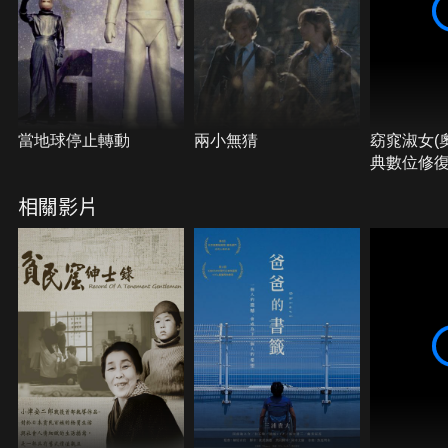
當地球停止轉動
兩小無猜
窈窕淑女(
典數位修復
相關影片