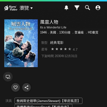
Hami Video
瀏覽
風雲人物
Its a Wonderful Life
1946．美國．130分鐘 ．
普遍級
．HD畫質
經典電影
類型
4.7
星等
下架時間 2030年12月31日
演員
詹姆斯史都華(JamesStewart)【華府風雲】