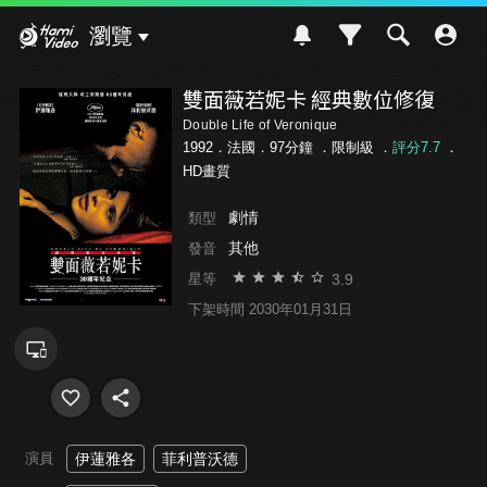
Hami Video
瀏覽
雙面薇若妮卡 經典數位修復
Double Life of Veronique
1992．法國．97分鐘 ．
限制級
．
評分7.7
．
HD畫質
劇情
類型
其他
發音
3.9
星等
下架時間 2030年01月31日
演員
伊蓮雅各
菲利普沃德