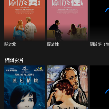
自己好像同時活在兩個地方，總該知道自己該做什
麼。」所有的一切似乎都暗示著，這兩條生命彼此平
行依存，卻未曾真正相遇。
關於愛
關於性
關於夢（
相關影片
7.9
7.0