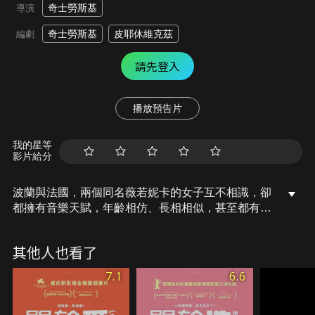
奇士勞斯基
導演
奇士勞斯基
皮耶休維克茲
編劇
請先登入
播放預告片
我的星等
影片給分
波蘭與法國，兩個同名薇若妮卡的女子互不相識，卻
都擁有音樂天賦，年齡相仿、長相相似，甚至都有致
命的心臟宿疾。神秘難解的命運將她們彼此緊密維
繫，彷彿同樣的靈魂一生為二，互相交換死生蛻變。
其他人也看了
她們不僅是幾乎一模一樣的人，還是冥冥中能夠互相
感應的人。波蘭的薇若妮卡曾對自己的父親說：「我
7.1
6.6
有種奇特的感覺，我在這世上並不是孤單一人
的。」；法國的薇若妮卡也說著類似的話：「我覺得