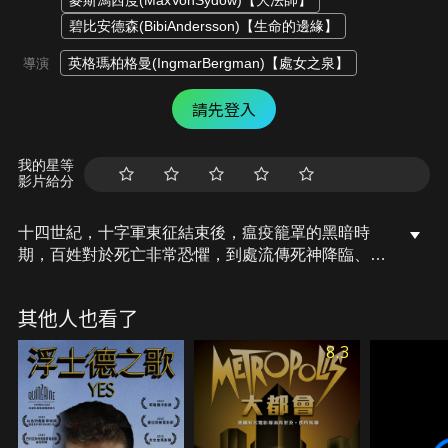
麥斯馮西度(MaxVonSydow)【大法師】
碧比安德森(BibiAndersson)【生命的邊緣】
英格瑪柏格曼(IngmarBergman)【處女之泉】
導演
請先登入
我的星等
影片給分
十四世紀，十字軍東征結束後，瘟疫籠罩的黑暗時
期，百姓對於死亡非常恐懼，到處流傳死神降臨、人
類毀滅之說，某日，騎士與隨從在返鄉的途中，卻遇
上死神的召喚，為了拖延死亡的降臨，騎士答應與死
其他人也看了
神的對弈。在迢迢返鄉途中，他們遇到樂觀天真的流
浪演員夫妻、憤世嫉俗的鐵匠和不貞妻子以及被民眾
8.3
視為魔鬼附身的少女，在黑夜與光明、絕望與希望之
間，騎士不斷自省生存的價值，就當演員夫妻逃離騎
士返鄉的隊伍之後，騎士內心非常絕望，因而在最後
的對弈失敗了，最終大家都親眼目睹死神的降臨…