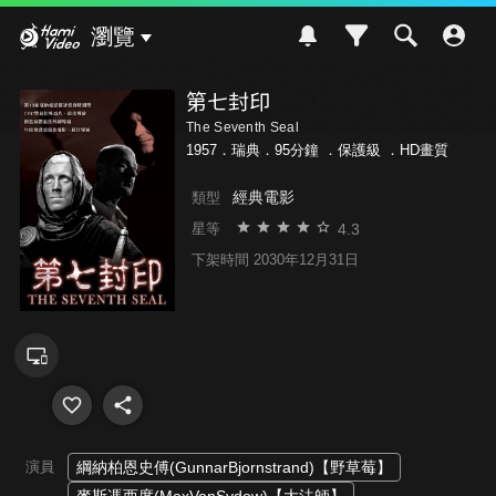
Hami Video
瀏覽
第七封印
The Seventh Seal
1957．瑞典．95分鐘 ．
保護級
．HD畫質
經典電影
類型
4.3
星等
下架時間 2030年12月31日
演員
綱納柏恩史傅(GunnarBjornstrand)【野草莓】