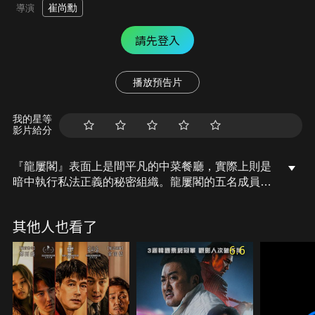
崔尚勳
導演
請先登入
播放預告片
我的星等
影片給分
『龍屢閣』表面上是間平凡的中菜餐廳，實際上則是
暗中執行私法正義的秘密組織。龍屢閣的五名成員雖
然各自因不同的理由而加入組織，一旦龍屢閣接到神
秘情報員的委託，便針對法律無法解決的事件，共同
其他人也看了
為受害者伸張正義。當大企業會長兒子的暴行引發了
死亡事件，竟牽涉到龍屢閣相關人士，事件開始變得
6.6
複雜難解…！