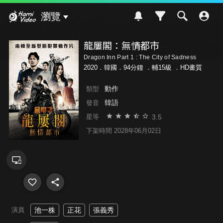
Hami Video
瀏覽
龍屢閣：無情都市
Dragon Inn Part 1 : The City of Sadness
2020．韓國．94分鐘 ．
輔15級
．HD畫質
動作
類型
韓語
發音
3.5
星等
下架時間 2028年06月02日
演員
池一株
正花
張義秀