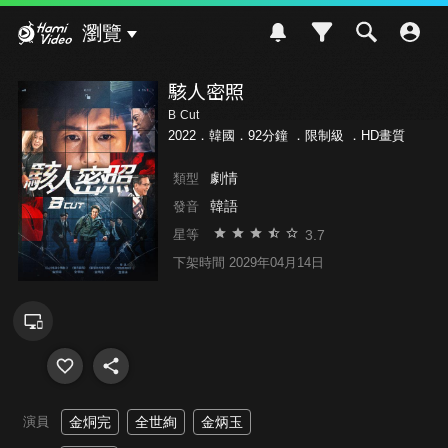
Hami Video
瀏覽
駭人密照
B Cut
2022．韓國．92分鐘 ．
限制級
．HD畫質
劇情
類型
韓語
發音
3.7
星等
下架時間 2029年04月14日
演員
金烔完
全世絢
金炳玉