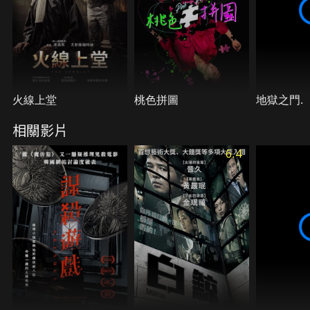
火線上堂
桃色拼圖
地獄之門.
相關影片
6.4