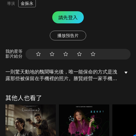
金振永
導演
請先登入
播放預告片
我的星等
影片給分
一則驚天動地的醜聞曝光後，唯一能保命的方式是洩
露那些被保留在手機裡的照片。勝賢經營一家手機維
修店。某天，知名演員敏英來到店裡，要勝賢幫忙修
復一些保密的照片。勝賢發現這些照片可能將揭露一
其他人也看了
則將轟動全國的緋聞。有些人想隱藏這些照片，有些
人則想洩露它們，這些照片背後的秘密即將被公諸於
世…