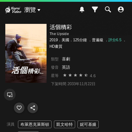
Hami Video
瀏覽
活個精彩
The Upside
2019．美國．125分鐘 ．
普遍級
．
評分6.5
．
HD畫質
喜劇
類型
英語
發音
4.6
星等
下架時間 2033年11月22日
演員
布萊恩克萊斯頓
凱文哈特
妮可基嫚