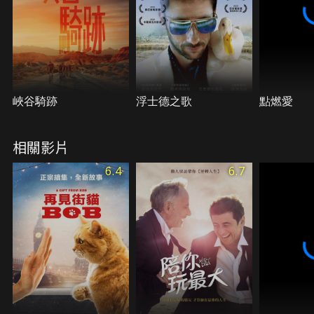
峽谷騎跡
浮士德之歌
點燃愛
相關影片
6.4
6.7