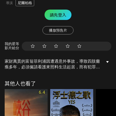
尼爾柏格
導演
請先登入
播放預告片
我的星等
影片給分
家財萬貫的富翁菲利浦因遭遇意外事故，導致四肢癱
瘓多年，必須僱請看護來照料生活起居，而有犯罪前
科的戴爾則為了重回生活常軌，必須要找到一份正當
的工作。戴爾在因緣際會之下成為菲利浦的看護，不
其他人也看了
按牌理出牌的他為菲利浦絕望無趣的人生，帶來許多
前所未有的驚喜與期待，而個性南轅北轍、際遇天差
6.4
地遠的兩人，更在朝夕相處下，發展出一段暖心動人
的忘年之交，改變彼此的人生。