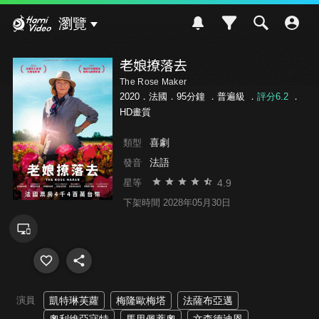
Hami Video
瀏覽
老娘撩落去
The Rose Maker
2020．法國．95分鐘 ．
普遍級
．
評分6.2
．
HD畫質
喜劇
類型
法語
發音
4.9
星等
下架時間 2028年05月30日
演員
凱特琳芙蘿
梅隆歐梅塔
法薩布亞邁