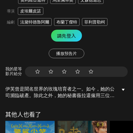
奧利維亞寇特
馬里佩蒂奧
文森德迪恩
皮埃爾皮諾
導演
法黛特德魯阿爾
布蘭丁傑特
菲利普勒柯
編劇
請先登入
播放預告片
我的星等
影片給分
伊芙曾是聞名世界的玫瑰培育者之一。如今，她的公
司瀕臨破產。除此之外，她的秘書薇拉還僱用三位完
全沒有園藝技巧的邊緣人來幫忙。雖然他們沒有任何
共同點，卻一起想出了一個瘋狂計畫，足以永遠改變
其他人也看了
他們的人生。
6.3