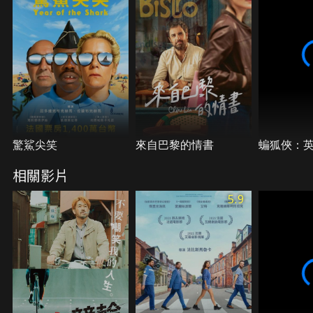
驚鯊尖笑
來自巴黎的情書
蝙狐俠：
相關影片
5.9