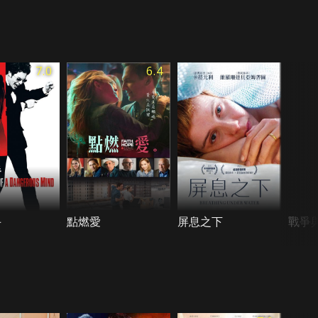
7.0
6.4
手
點燃愛
屏息之下
戰爭