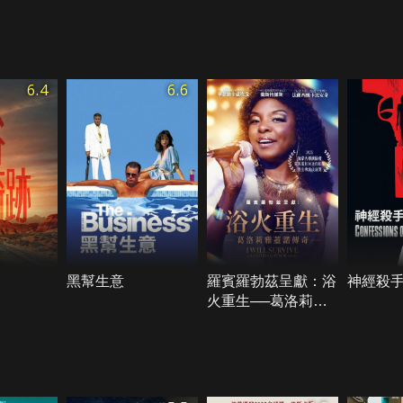
6.4
6.6
黑幫生意
羅賓羅勃茲呈獻：浴
神經殺
火重生──葛洛莉雅
蓋諾傳奇