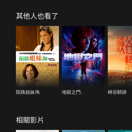
其他人也看了
5.2
陌路姐妹淘
地獄之門.
峽谷騎跡
相關影片