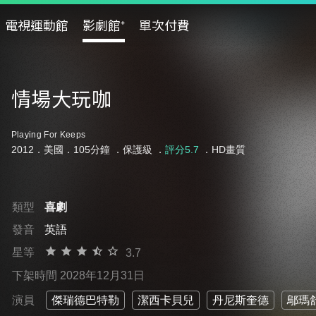
電視運動館
影劇館⁺
單次付費
情場大玩咖
Playing For Keeps
2012．美國．105分鐘 ．
保護級
．
評分5.7
．HD畫質
類型
喜劇
發音
英語
星等
3.7
下架時間 2028年12月31日
演員
傑瑞德巴特勒
潔西卡貝兒
丹尼斯奎德
鄔瑪