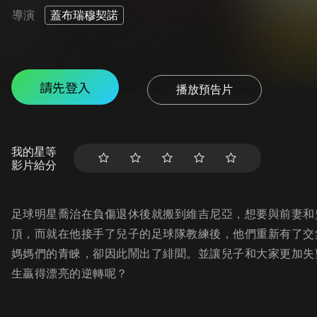
導演
蓋布瑞穆契諾
請先登入
播放預告片
我的星等
影片給分
足球明星喬治在負傷退休後就搬到維吉尼亞，想要與前妻和
頂，而就在他接手了兒子的足球隊教練後，他們重新有了交
媽媽們的青睞，卻因此鬧出了緋聞。並讓兒子和大家更加失
生贏得漂亮的逆轉呢？