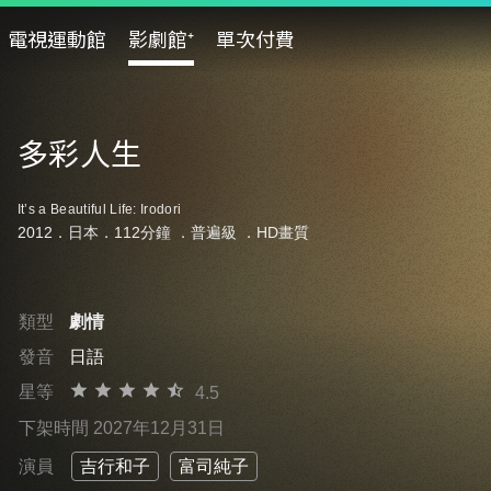
電視運動館
影劇館⁺
單次付費
多彩人生
It’s a Beautiful Life: Irodori
2012．日本．112分鐘 ．
普遍級
．HD畫質
類型
劇情
發音
日語
星等
4.5
下架時間 2027年12月31日
演員
吉行和子
富司純子