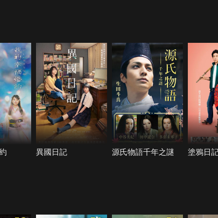
約
異國日記
源氏物語千年之謎
塗鴉日