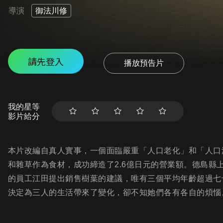
導演
御法川修
請先登入
播放預告片
我的星等
影片給分
本片改編自真人實事，一個面臨嚴重「人口老化」和「人口
和雜草作為食材，成功締造了2.6億日元的營業額。德島縣
的員工江田提出銷售樹葉的建議，唯有三個平均年齡超過七
決定為三人的生活帶來了變化，卻不知她們各有各自的煩惱