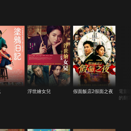
6.2
記
浮世繪女兒
假面飯店2假面之夜
電影版
的翻