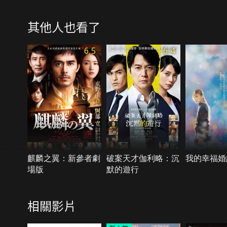
其他人也看了
6.5
6.4
麒麟之翼：新參者劇
破案天才伽利略：沉
我的幸福婚
場版
默的遊行
相關影片