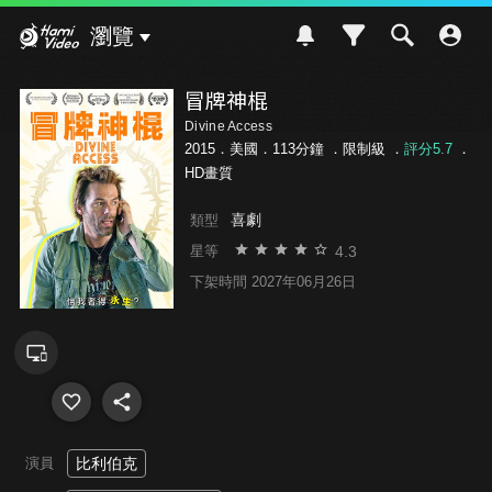
Hami Video
瀏覽
冒牌神棍
Divine Access
2015．美國．113分鐘 ．
限制級
．
評分5.7
．
HD畫質
喜劇
類型
4.3
星等
下架時間 2027年06月26日
演員
比利伯克