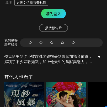
史蒂文切斯特普林斯
導演
請先登入
播放預告片
我的星等
影片給分
傑克哈里曼從小被虔誠老媽拖著到處參加福音佈道，
累積了不少宗教知識，加上他天生的幽默與魅力，讓
身為製作人的好友力邀他去參加電視宗教節目。傑克
因為看不慣主持人的作風而打臉對方，卻陰錯陽差成
其他人也看了
了宗教名人，跑遍各個城市去演講。在經歷了各式各
樣奇怪的人事物後，傑克開始反思過往人生，他決定
6.9
做出改變…