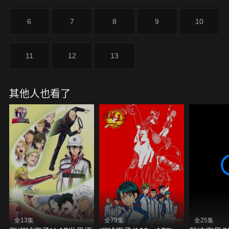
6
7
8
9
10
11
12
13
其他人也看了
全13集
全79集
全25集