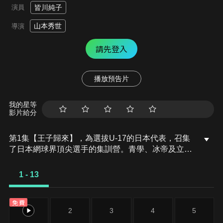
演員
皆川純子
山本秀世
導演
請先登入
播放預告片
我的星等
影片給分
第1集【王子歸來】，為選拔U-17的日本代表，召集
了日本網球界頂尖選手的集訓營。青學、冰帝及立海
大等全國各地的國中生選手也各自受邀。原以為將在
此受訓，國高中生彼此切磋，不料眾人卻因神秘總教
1 - 13
練的一句話亂了陣腳……
免費
1
2
3
4
5