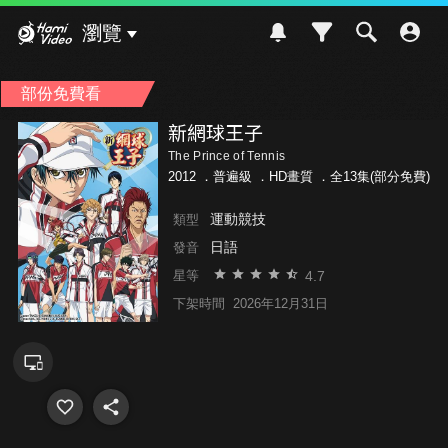
Hami Video
瀏覽
部份免費看
新網球王子
The Prince of Tennis
2012 ．
普遍級
．HD畫質 ．全13集(部分免費)
運動競技
類型
日語
發音
4.7
星等
下架時間
2026年12月31日