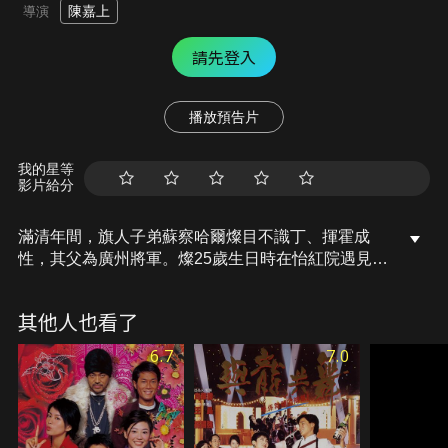
陳嘉上
導演
請先登入
播放預告片
我的星等
影片給分
滿清年間，旗人子弟蘇察哈爾燦目不識丁、揮霍成
性，其父為廣州將軍。燦25歲生日時在怡紅院遇見丐
幫女子如霜，驚為天人，為贏得霜芳心，燦決定上京
考武狀元。蘇父為燦買通考官，筆試由師爺代筆順利
其他人也看了
通過，然武試考官為與燦素有嫌隙的僧格林沁，燦經
過一番波折還是考上武狀元。但皇帝欽點之時，趙無
6.7
7.0
極揭發燦不識字，皇帝大怒，將燦父子貶為乞丐。兩
人流落街頭，燦又被趙打成殘廢，心灰意冷下自暴自
棄。某天在林間遇丐幫長老洪日慶，洪授之以睡夢羅
漢拳。丐幫選長老之日，霜被趙擄走，燦以睡夢羅漢