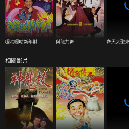
拳奪幫主之位，接著立刻率眾前往營救霜。趙趁皇帝
狩獵之時率天理教教眾造反，丐幫人馬及時趕到，而
燦也終於領悟祥龍十八掌，打敗了趙。
嚦咕嚦咕新年財
與龍共舞
齊天大聖
相關影片
7.0
6.4