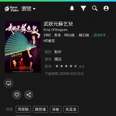
Hami Video
瀏覽
武狀元蘇乞兒
King Of Beggars
1992．香港．99分鐘 ．
輔12級
．
評分6.9
．
HD畫質
動作
類型
國語
發音
4.6
星等
下架時間 2029年10月31日
演員
周星馳
陳慧儀
張敏
吳孟達