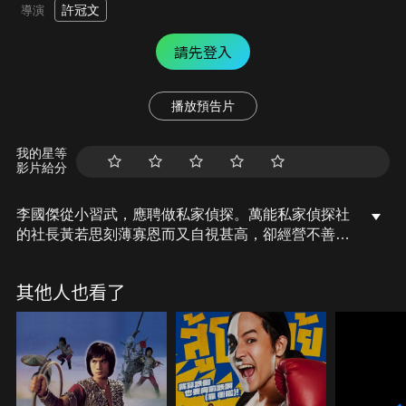
許冠文
導演
請先登入
播放預告片
我的星等
影片給分
李國傑從小習武，應聘做私家偵探。萬能私家偵探社
的社長黃若思刻薄寡恩而又自視甚高，卻經營不善。
某天社長和李國傑來到劇院，發現打劫的正是堅叔一
夥，遂將他們制服，送到了警署，獲得了表彰。而經
其他人也看了
過這一次歷險以後，社長也改變了對待下屬的態度，
偵探社從此以後親如一家。