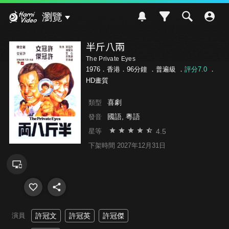
Hami Video
瀏覽
半斤八兩
The Private Eyes
1976．香港．96分鐘 ．
普遍級
．
評分7.0
．
HD畫質
喜劇
類型
國語, 粵語
發音
4.5
星等
下架時間 2027年12月31日
演員
許冠文
許冠英
許冠傑