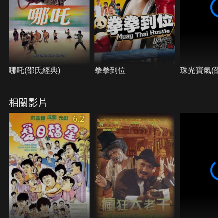
哪吒(邵氏經典)
拳拳到位
珠光寶氣(
相關影片
6.2