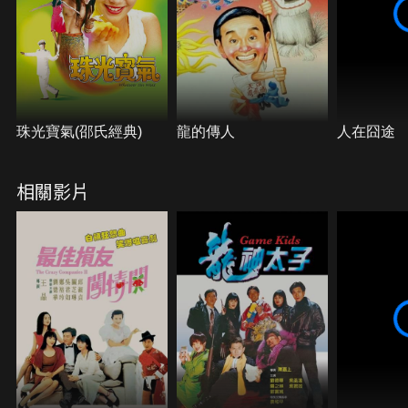
珠光寶氣(邵氏經典)
龍的傳人
人在囧途
相關影片