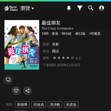
Hami Video
瀏覽
最佳損友
The Crazy Companies
1988．香港．99分鐘 ．
輔12級
．HD畫質
喜劇
類型
國語
發音
4.3
星等
下架時間 2034年12月31日
演員
劉德華
邱淑貞
馮淬帆
吳君如