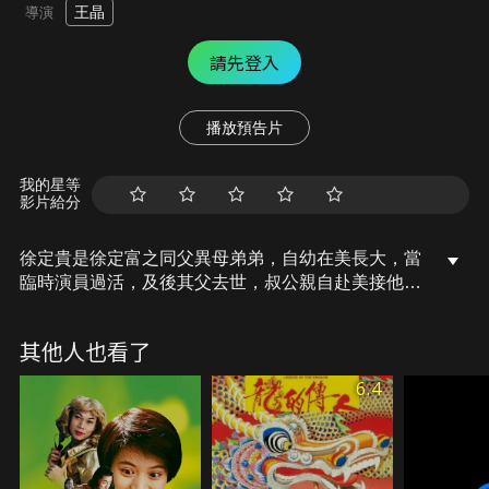
王晶
導演
請先登入
播放預告片
我的星等
影片給分
徐定貴是徐定富之同父異母弟弟，自幼在美長大，當
臨時演員過活，及後其父去世，叔公親自赴美接他返
港承繼遺產。定富不欲與其弟均分家產，命公司三損
友教壞定貴，希望使叔公對定貴失望，以便獨吞家族
其他人也看了
產業。三人不但失敗反而與定貴成好友，並且一起泡
妞、幫助徐定貴談生意，甚至後來還一起大整"教
6.4
訓"徐定富。在一連串的角力之後，定富欣賞定貴的
才華，也明白弟亦非省油之燈，於是最後達成協議，
兩兄弟一起打理徐氏產業。