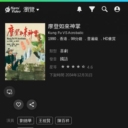
Hami Video
瀏覽
摩登如來神掌
Kung Fu VS Acrobatic
1990．香港．98分鐘 ．
普遍級
．HD畫質
喜劇
類型
國語
發音
4.6
星等
下架時間 2034年12月31日
演員
劉德華
王祖賢
陳百祥