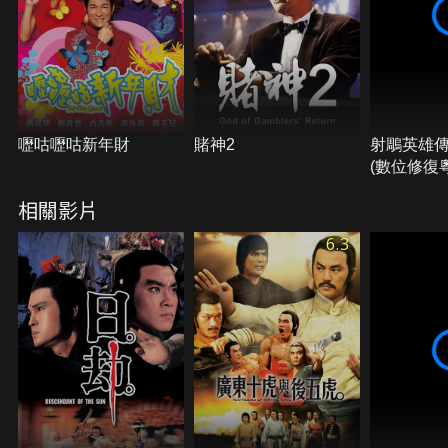
嚦咕嚦咕新年財
賭神2
射鵰英雄
(數位修復
相關影片
6.3