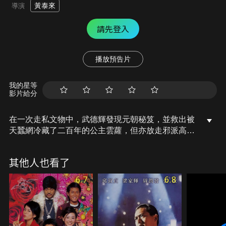
黃泰來
導演
請先登入
播放預告片
我的星等
影片給分
在一次走私文物中，武德輝發現元朝秘笈，並救出被
天蠶網冷藏了二百年的公主雲蘿，但亦放走邪派高手
天殘，天殘追殺他們，可是輝未練成如來神掌第九
式，他如何脫險？
其他人也看了
6.7
6.8