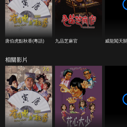
唐伯虎點秋香(粵語)
九品芝麻官
威龍闖天
相關影片
7.6