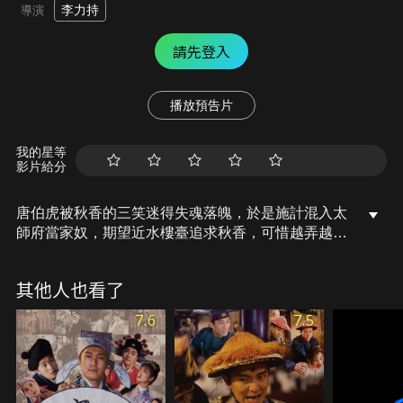
李力持
導演
請先登入
播放預告片
我的星等
影片給分
唐伯虎被秋香的三笑迷得失魂落魄，於是施計混入太
師府當家奴，期望近水樓臺追求秋香，可惜越弄越
糟。後來唐伯虎的身份被揭穿，但他卻適時以武功搭
救了太夫人，因此獲得點秋香的機會…
其他人也看了
7.6
7.5