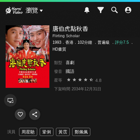
Hami Video
瀏覽
唐伯虎點秋香
Flirting Scholar
1993．香港．102分鐘 ．
普遍級
．
評分7.5
．
HD畫質
喜劇
類型
國語
發音
4.8
星等
下架時間 2034年12月31日
演員
周星馳
鞏俐
黃霑
鄭佩佩