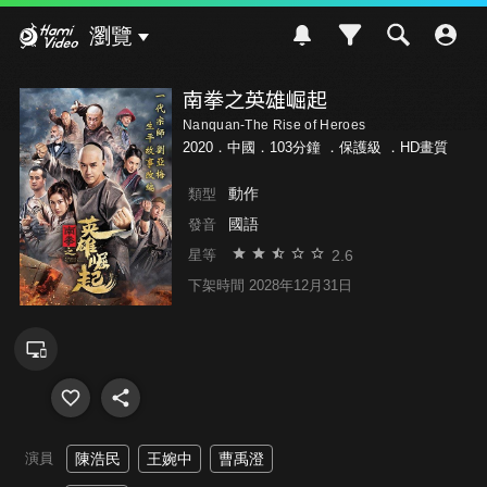
Hami Video
瀏覽
南拳之英雄崛起
Nanquan-The Rise of Heroes
2020．中國．103分鐘 ．
保護級
．HD畫質
動作
類型
國語
發音
2.6
星等
下架時間 2028年12月31日
演員
陳浩民
王婉中
曹禹澄