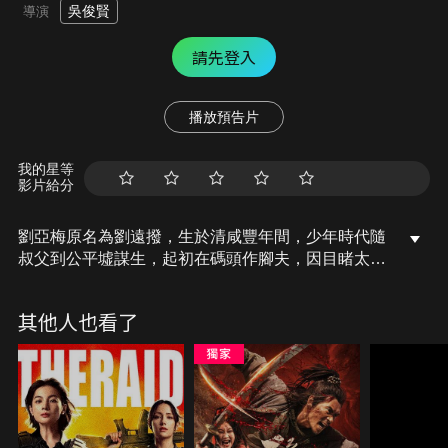
吳俊賢
導演
請先登入
播放預告片
我的星等
影片給分
劉亞梅原名為劉遠撥，生於清咸豐年間，少年時代隨
叔父到公平墟謀生，起初在碼頭作腳夫，因目睹太多
不平等事，決意學武強身。他曾師從著名拳師蔡君，
後獨創「吞吐」拳種；他以鍥而不捨、精益求精的學
其他人也看了
藝態度成為「朱家教」代表人物，最終躋身20世紀
2、30年代南拳三大首領之列。一代宗師劉亞梅為完
成師父遺願，打擊鴉片、匡扶正義，踏上了英雄崛起
之路……