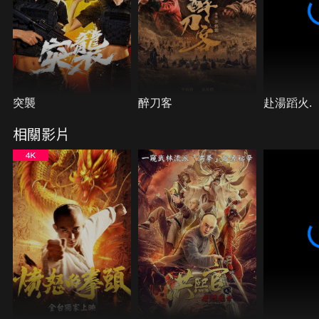
突襲
醉刀客
赴湯蹈火.
相關影片