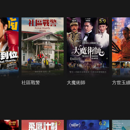
5.9
社區戰警
大魔術師
方世玉
6.0
7.2
6.2