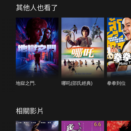
其他人也看了
地獄之門.
哪吒(邵氏經典)
拳拳到位
相關影片
6.6