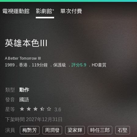
電視運動館
影劇館⁺
單次付費
英雄本色III
A Better Tomorrow III
1989．香港．119分鐘 ．
保護級
．
評分5.9
．HD畫質
類型
動作
發音
國語
星等
3.6
下架時間 2027年12月31日
演員
梅艷芳
周潤發
梁家輝
時任三郎
石堅