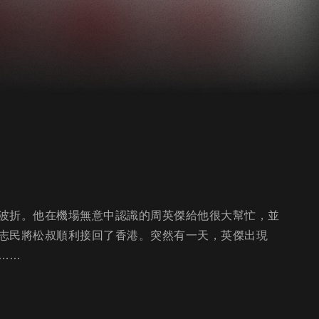
波折。他在機場無意中認識的周英傑給他很大幫忙，並
志民將松叔順利接回了香港。突然有一天，英傑出現
……