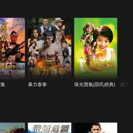
6.9
續集
暴力泰拳
珠光寶氣(邵氏經典)
鎗王