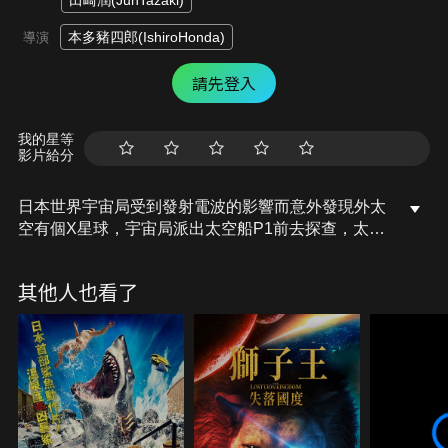
田崎潤(JunTazaki)
本多豬四郎(IshiroHonda)
導演
請先登入
我的星等
影片給分
日本世界宇宙局受到發射電波的影響而意外發現外太
空有個X星球，宇宙局派出太空船P1前去探查，太空
人富士和格蘭到X星球時卻備受禮遇，而X星球的人
表示為了消滅在當地作亂的王者基多拉，需要借出哥
其他人也看了
吉拉和拉頓合力對戰來拯救他們的世界，然而外星人
卻暗地計畫利用這三個怪獸侵占地球…