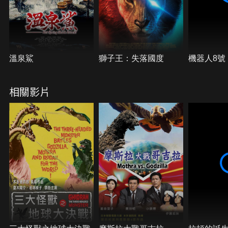
溫泉鯊
獅子王：失落國度
機器人8號
相關影片