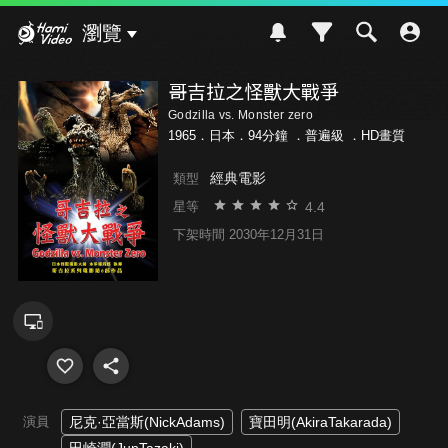
Hami Video
瀏覽
哥吉拉之怪獸大戰爭
Godzilla vs. Monster zero
1965．日本．94分鐘 ．
普遍級
．HD畫質
經典電影
類型
4.4
星等
下架時間 2030年12月31日
演員
尼克·亞當斯(NickAdams)
寶田明(AkiraTakarada)