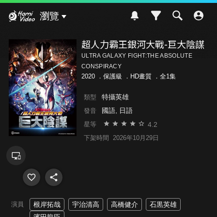
Hami Video
瀏覽
超人力霸王銀河大戰-巨大陰謀
ULTRA GALAXY FIGHT:THE ABSOLUTE
CONSPIRACY
2020 ．
保護級
．HD畫質 ．全1集
特攝英雄
類型
國語, 日語
發音
4.2
星等
下架時間
2026年10月29日
演員
根岸拓哉
宇治清高
高橋健介
石黒英雄