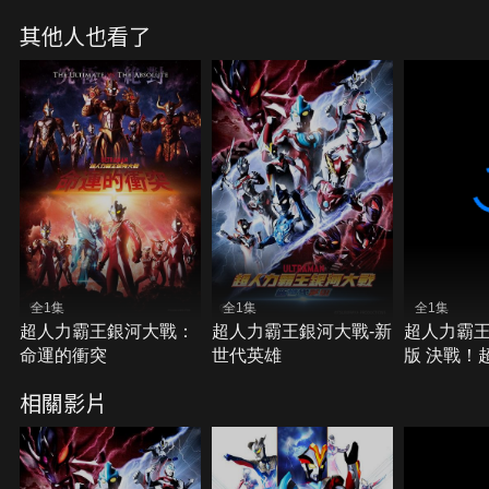
其他人也看了
全1集
全1集
全1集
超人力霸王銀河大戰：
超人力霸王銀河大戰-新
超人力霸王
命運的衝突
世代英雄
版 決戰！
相關影片