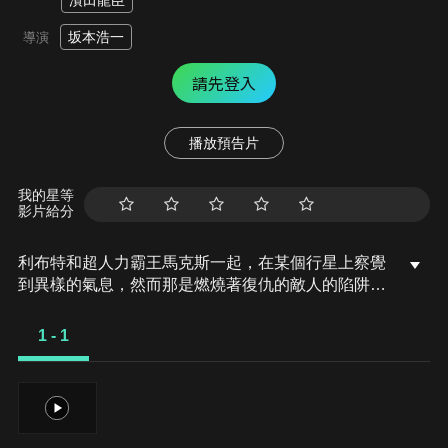
濱田龍臣
坂本浩一
導演
請先登入
播放預告片
我的星等
影片給分
利布特和超人力霸王馬克斯一起，在某個行星上察覺
到異樣的氣息，然而那是燃燒著復仇的敵人的陷阱。
為了保護利布特，馬克斯陷入危機，與此同時，80和
尤莉安、索拉在行星伽農也被魯格賽特襲擊。
1 - 1
1