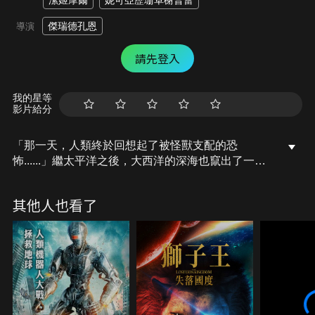
潔姬摩爾
妮可亞歷珊卓榭普蕾
傑瑞德孔恩
導演
請先登入
我的星等
影片給分
「那一天，人類終於回想起了被怪獸支配的恐
怖......」繼太平洋之後，大西洋的深海也竄出了一票
恐怖的巨獸軍團，凶猛朝美國東岸進擊！以彼之到還
施彼身，迎戰巨獸唯有巨人！為了對抗這些龐大絕倫
其他人也看了
的人類終結者，美國政府打造了三台機甲戰神迎擊，
左邊超大型機甲戰神、右邊鎧之戰神，中間那台就是
女戰神，人類存亡的最後希望，就在它們身上了！