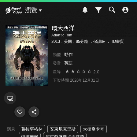
Hami Video
瀏覽
環大西洋
Atlantic Rim
2013．美國．85分鐘 ．
保護級
．HD畫質
動作
類型
英語
發音
2.0
星等
下架時間 2028年12月31日
演員
葛拉罕格林
安東尼克里斯
大衛喬卡奇