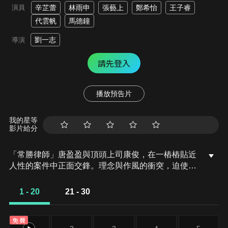
演員
辛芷蕾
林雨申
張藝上
鄭希怡
王子睿
代雲帆
馬德鐘
劉一志
導演
請先登入
播放預告片
我的星等
影片給分
「常勝律師」唐盈盈與頂頭上司康俊，在一樁樁貼近
人性的案件中正面交鋒。理念與作風的衝突，迫使兩
人不斷遊走於制度、情感與道德的灰色地帶，在一次
次對峙中重新理解法律的界線，以及人性的重量。在
1 - 20
21 - 30
冷靜而理性的法庭攻防背後，潛藏的是人們於現實抉
擇中所付出的掙扎與代價。面對動盪不安的人生，他
免費
們學會承受、選擇，並持續前行。