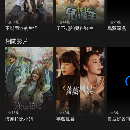
全35集
全44集
全28集
不期而遇的生活
了不起的兒科醫生
烏蒙深處
相關影片
全16集
全40集
全8集
漢摩拉比小姐
薔薇風暴
良辰好景