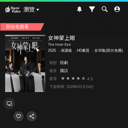
Hami Video
瀏覽
部份免費看
女神蒙上眼
The Inner Eye
2025 ．
保護級
．HD畫質 ．全30集(部分免費)
陸劇
類型
國語
發音
4.5
星等
下架時間
2029年01月24日