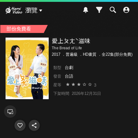
Hami Video
瀏覽
部份免費看
愛上ㄆㄤˋ滋味
The Bread of Life
2017 ．
普遍級
．HD畫質 ．全22集(部分免費)
台劇
類型
台語
發音
3
星等
下架時間
2026年12月31日