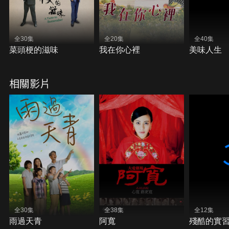
全30集
全20集
全40集
菜頭梗的滋味
我在你心裡
美味人生
相關影片
全30集
全38集
全12集
雨過天青
阿寬
殘酷的實