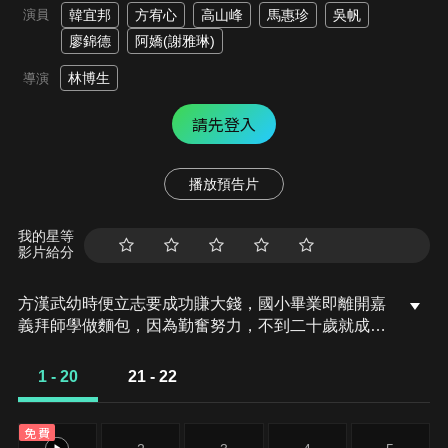
演員
韓宜邦
方宥心
高山峰
馬惠珍
吳帆
廖錦德
阿嬌(謝雅琳)
林博生
導演
請先登入
播放預告片
我的星等
影片給分
方漢武幼時便立志要成功賺大錢，國小畢業即離開嘉
義拜師學做麵包，因為勤奮努力，不到二十歲就成為
師傅。之後，漢武帶著弟弟方漢清到高雄南風麵包店
工作。漢武勤奮研究新產品，對於技術也不藏私，全
1 - 20
21 - 22
力教導店內的學徒紅龜。這樣的漢武，自然吸引了來
南風學習蛋糕技術的陳素珍的注意，漢武也對素珍的
免費
才華和好學態度印象深刻。