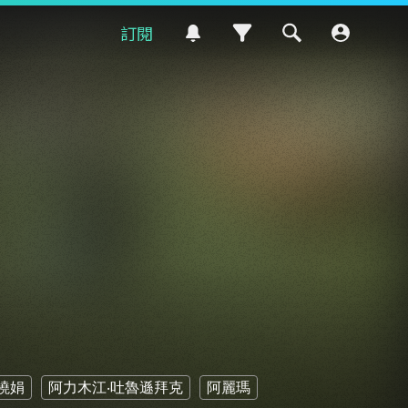
訂閱
曉娟
阿力木江‧吐魯遜拜克
阿麗瑪