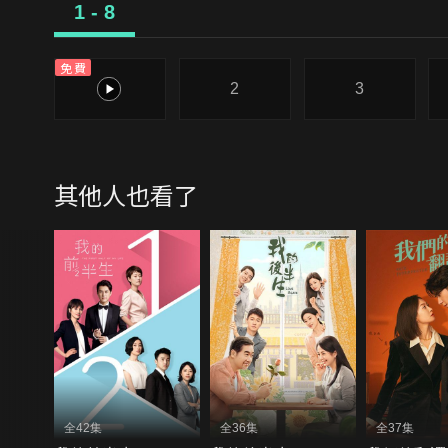
1 - 8
免費
1
2
3
其他人也看了
全42集
全36集
全37集