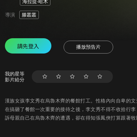
海拉提‧哈木
導演
滕叢叢
請先登入
播放預告片
我的星等
影片給分
漢族女孩李文秀在烏魯木齊的餐館打工。性格內向自卑的文
在搞砸了餐館一次重要的接待之後，李文秀不得不收拾行李
訴母親自己在烏魯木齊的遭遇，卻在得知張鳳俠打算跟著牧