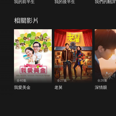
我的前半生
我的後半生
我們的翻譯
相關影片
全40集
全27集
全26集
我愛美金
老舅
深情眼
{{notifyMsg}}