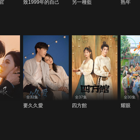
官
致1999年的自己
另一種藍
熟年
全32集
全37集
全30集
要久久愛
四方館
耀眼