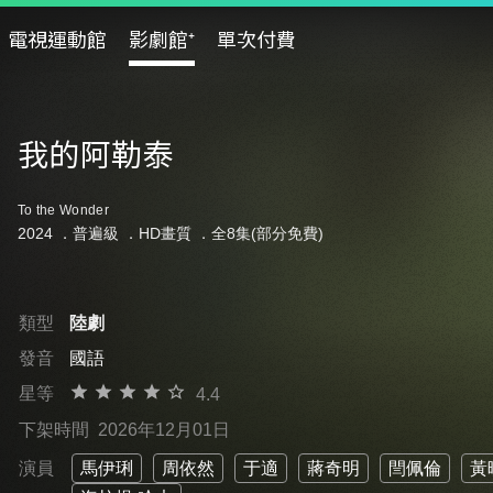
電視運動館
影劇館⁺
單次付費
我的阿勒泰
To the Wonder
2024 ．
普遍級
．HD畫質 ．全8集(部分免費)
類型
陸劇
發音
國語
星等
4.4
下架時間
2026年12月01日
演員
馬伊琍
周依然
于適
蔣奇明
閆佩倫
黃