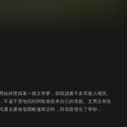
秀始終懷揣著一個文學夢，卻因讀書不多而被人嘲笑。
，不遠千里地回到阿勒泰投奔自己的母親。文秀沒有告
民遷去夏牧場開帳篷商店時，與母親發生了爭吵…