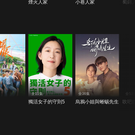
煙火人家
小巷人家
蜀錦
全11集
全36集
全53
獨活女子的守則5
烏鴉小姐與蜥蜴先生
吹吧