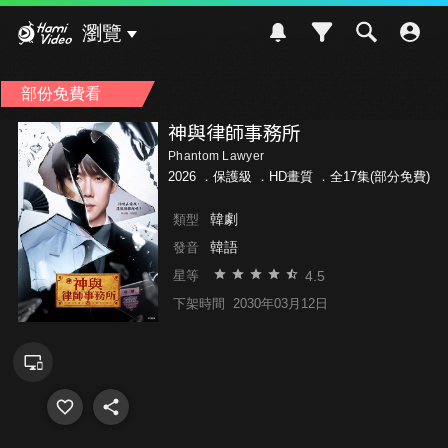
Hami Video
瀏覽
部份免費看
神與律師事務所
Phantom Lawyer
2026 ．
保護級
．HD畫質 ．全17集(部分免費)
韓劇
類型
韓語
發音
4.5
星等
下架時間
2030年03月12日