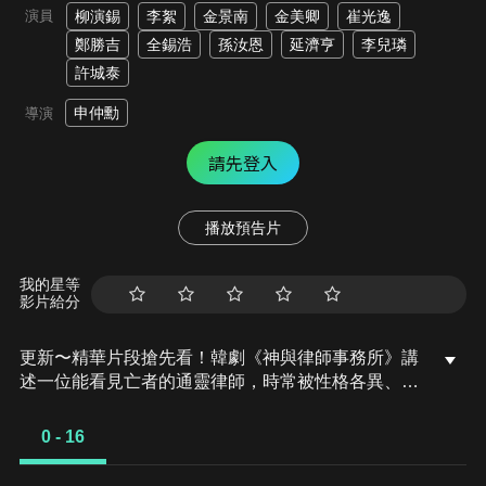
演員
柳演錫
李絮
金景南
金美卿
崔光逸
鄭勝吉
全錫浩
孫汝恩
延濟亨
李兒璘
許城泰
申仲勳
導演
請先登入
播放預告片
我的星等
影片給分
更新〜精華片段搶先看！韓劇《神與律師事務所》講
述一位能看見亡者的通靈律師，時常被性格各異、年
齡與性別不同的鬼魂輪流「附身」，與不惜一切追求
勝訴的冷血精英律師聯手，運用法律為這些「特殊客
0 - 16
戶」伸張冤屈，展開一場奇妙而溫暖的冒險故事。韓
劇《神與律師事務所》由《現在撥打的電話》《機智