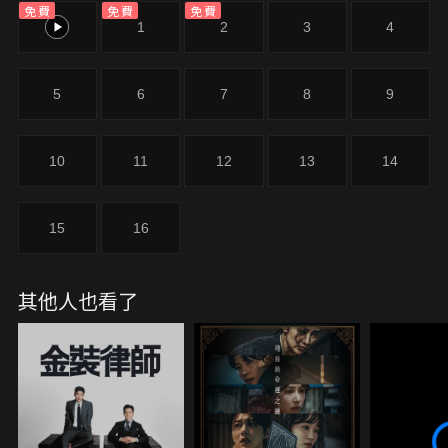
免費
免費
免費
醫生生活》柳演錫主演，並由《千元律師》的申仲勳
0
1
2
3
4
導演執導，線上看由Hami Video、中華電信MOD獨
家播出。
5
6
7
8
9
10
11
12
13
14
15
16
其他人也看了