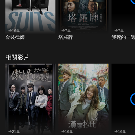
全16集
全7集
全7集
金裝律師
塔羅牌
我死的一
相關影片
全21集
全16集
全16集