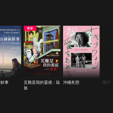
新鮮事
災難是我的靈感：鼠
沖繩炙戀
浪跡
族