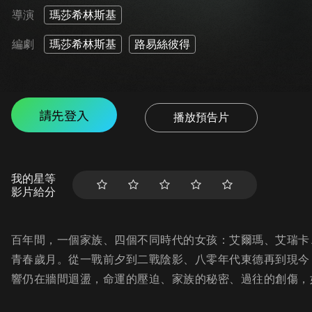
導演
瑪莎希林斯基
編劇
瑪莎希林斯基
路易絲彼得
請先登入
播放預告片
我的星等
影片給分
百年間，一個家族、四個不同時代的女孩：艾爾瑪、艾瑞卡
青春歲月。從一戰前夕到二戰陰影、八零年代東德再到現今
響仍在牆間迴盪，命運的壓迫、家族的秘密、過往的創傷，