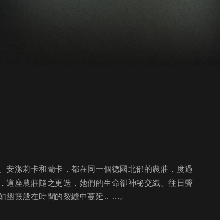
、安潔莉卡和蘭卡，都在同一個德國北部的農莊，度過
，這座農莊隨之更迭，她們的生命卻神秘交織。往日聲
如幽靈般在時間的裂縫中蔓延……。