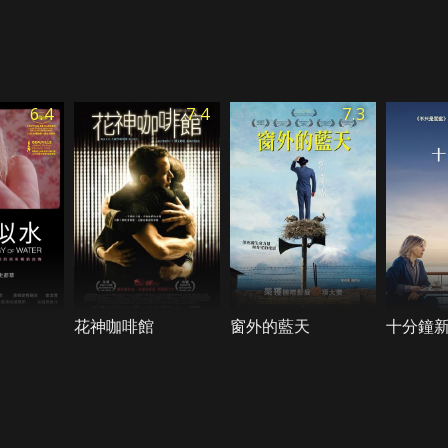
6.4
7.4
7.3
花神咖啡館
窗外的藍天
十分鐘