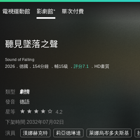
電視運動館
影劇館⁺
單次付費
聽見墜落之聲
Sound of Falling
2026．德國．154分鐘 ．
輔15級
．
評分7.1
．HD畫質
類型
劇情
發音
德語
星等
4.2
下架時間 2032年07月02日
演員
漢娜赫克特
莉亞德琳達
萊娜烏岑多夫斯基