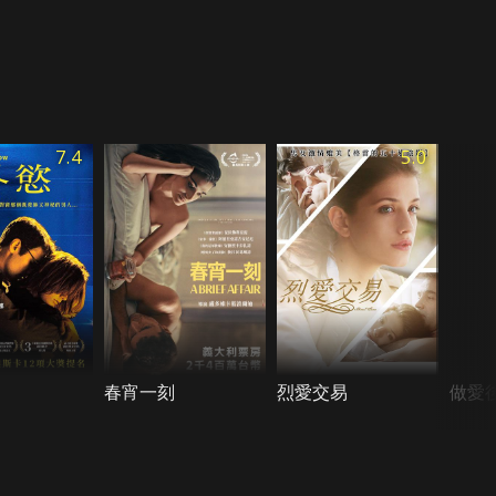
7.4
5.0
春宵一刻
烈愛交易
做愛