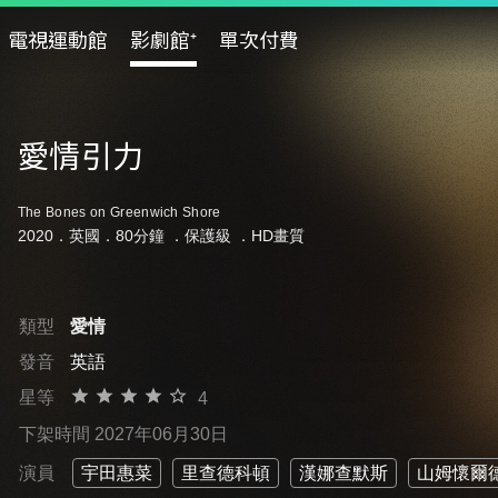
電視運動館
影劇館⁺
單次付費
愛情引力
The Bones on Greenwich Shore
2020．英國．80分鐘 ．
保護級
．HD畫質
類型
愛情
發音
英語
星等
4
下架時間 2027年06月30日
演員
宇田惠菜
里查德科頓
漢娜查默斯
山姆懷爾