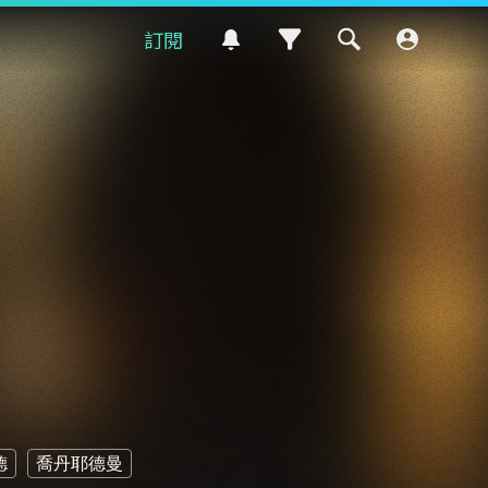
訂閱
德
喬丹耶德曼