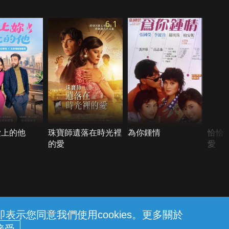
6.1
愛上的他
珠寶師遺落在時光裡
為你鍾情
恰恰
的愛
愛
示您同意我們使用cookies。更多關於