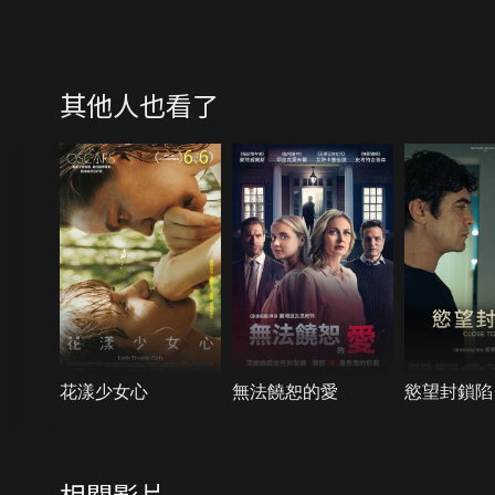
其他人也看了
6.6
花漾少女心
無法饒恕的愛
慾望封鎖陷
相關影片