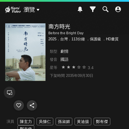
Hami Video
瀏覽
南方時光
Before the Bright Day
2025．台灣．113分鐘 ．
保護級
．HD畫質
劇情
類型
國語
發音
3.4
星等
下架時間 2035年09月30日
演員
陳玄力
吳慷仁
孫淑媚
黃迪揚
鄭有傑