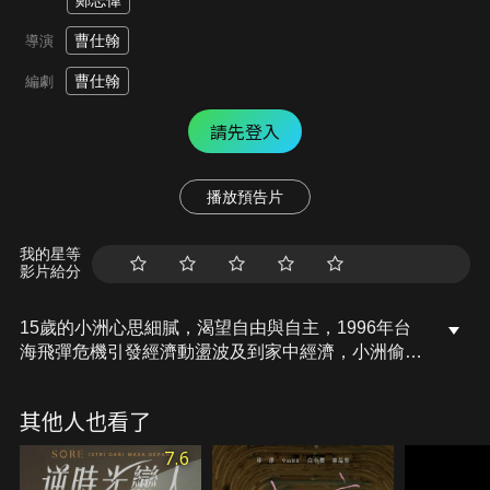
鄭志偉
曹仕翰
導演
曹仕翰
編劇
請先登入
播放預告片
我的星等
影片給分
15歲的小洲心思細膩，渴望自由與自主，1996年台
海飛彈危機引發經濟動盪波及到家中經濟，小洲偷偷
在撞球間打工，結識幫派頭頭扣子，卻因謠言遭排
擠，父親發現他抽菸與打工後，兩人關係惡化，在學
其他人也看了
校，小洲被分到B段班，暗戀的小敏即將移民，老師
亦施壓要他退學，讓小洲在不確定的成長中，追尋自
7.6
主的模樣。