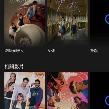
逆時光戀人
女孩
祭旗
相關影片
6.1