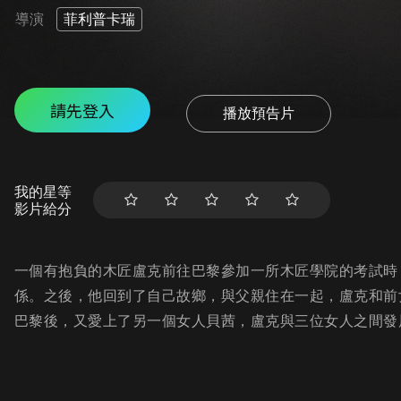
導演
菲利普卡瑞
請先登入
播放預告片
我的星等
影片給分
一個有抱負的木匠盧克前往巴黎參加一所木匠學院的考試時
係。之後，他回到了自己故鄉，與父親住在一起，盧克和前
巴黎後，又愛上了另一個女人貝茜，盧克與三位女人之間發