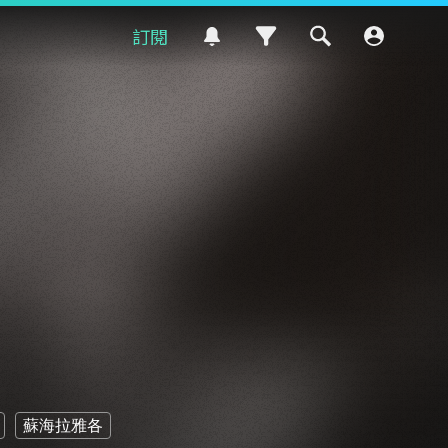
訂閱
蘇海拉雅各