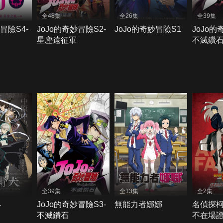
全48集
全26集
全39集
冒險S4-
JoJo的奇妙冒險S2-
JoJo的奇妙冒險S1
JoJo的
星塵遠征軍
不滅鑽
全39集
全13集
全2集
4
JoJo的奇妙冒險S3-
無能力者娜娜
名偵探
不滅鑽石
不在場