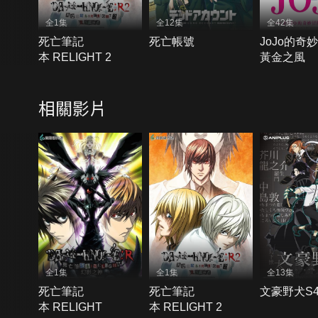
全1集
全12集
全42集
死亡筆記
死亡帳號
JoJo的奇妙
本 RELIGHT 2
黃金之風
相關影片
全1集
全1集
全13集
死亡筆記
死亡筆記
文豪野犬S
本 RELIGHT
本 RELIGHT 2