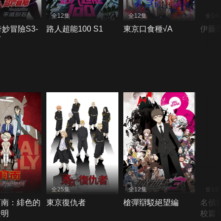
全12集
全12集
全14
奇妙冒險S3-
路人超能100 S1
東京口食種√A
伊藤
石
全25集
全12集
全1集
柯南：緋色的
東京復仇者
槍彈辯駁絕望編
名偵
證明
校篇 Wi