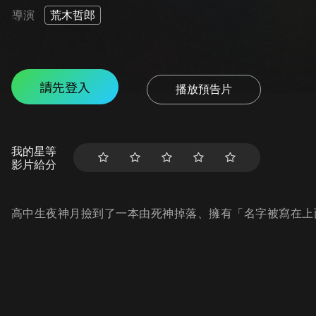
導演
荒木哲郎
請先登入
播放預告片
我的星等
影片給分
高中生夜神月撿到了一本由死神掉落、擁有「名字被寫在上