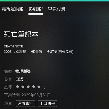
電視運動館
影劇館⁺
單次付費
死亡筆記本
DEATH NOTE
2006 ．
保護級
．HD畫質 ．全37集(部分免費)
類型
推理懸疑
發音
日語
星等
5
下架時間
2029年03月31日
演員
宮野真守
山口勝平