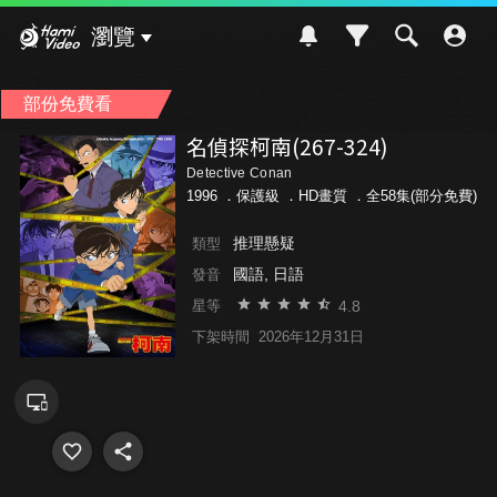
Hami Video
瀏覽
部份免費看
名偵探柯南(267-324)
Detective Conan
1996 ．
保護級
．HD畫質 ．全58集(部分免費)
推理懸疑
類型
國語, 日語
發音
4.8
星等
下架時間
2026年12月31日