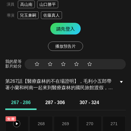
演員
高山南
山口勝平
兒玉兼嗣
佐藤真人
導演
請先登入
播放預告片
我的星等
影片給分
第267話【醫療森林的不在場證明】，毛利小五郎帶
著小蘭和柯南一起來到醫療森林的國民旅館渡假，卻
在這裡碰上村上龍藏村長被人刺殺的案件，兇手到底
是第三者，他反對入贅女方家的小兒子金次，還是不
267 - 286
287 - 306
307 - 324
會游泳的大兒子紫郎呢？
免費
267
268
269
270
271