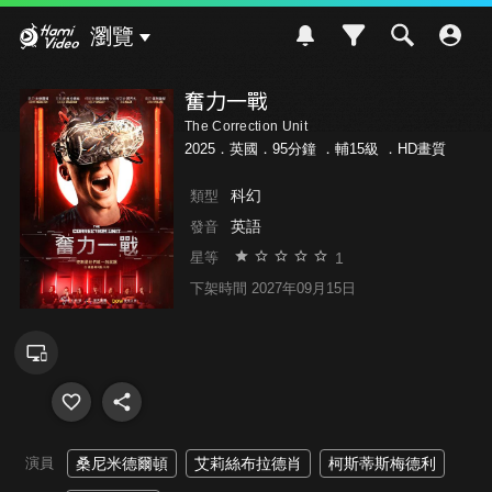
Hami Video
瀏覽
奮力一戰
The Correction Unit
2025．英國．95分鐘 ．
輔15級
．HD畫質
科幻
類型
英語
發音
1
星等
下架時間 2027年09月15日
演員
桑尼米德爾頓
艾莉絲布拉德肖
柯斯蒂斯梅德利