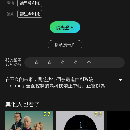
德里希利托
導演
德里希利托
編劇
請先登入
播放預告片
我的星等
影片給分
在不久的未來，問題少年們被送進由AI系統
「nTrac」全面控制的高科技矯正中心。正當以為迎
來了重生的機會，卻逐漸發現，這裡沒有鐵絲網，只
有無所不在的監視。所謂「改正」其實是將自由與人
其他人也看了
性一併剝奪。他們能在被完全「重寫」之前，奪回自
己嗎？
5.7
5.6