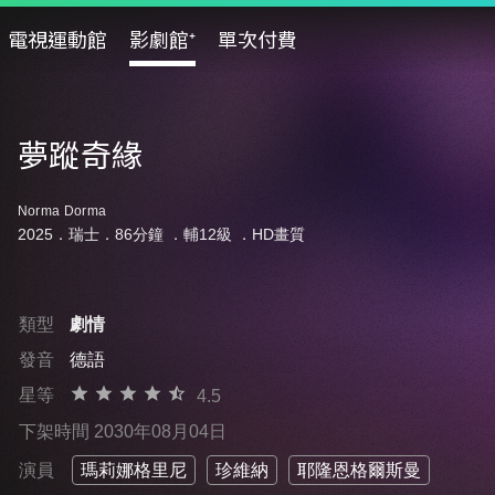
電視運動館
影劇館⁺
單次付費
夢蹤奇緣
Norma Dorma
2025．瑞士．86分鐘 ．
輔12級
．HD畫質
類型
劇情
發音
德語
星等
4.5
下架時間 2030年08月04日
演員
瑪莉娜格里尼
珍維納
耶隆恩格爾斯曼