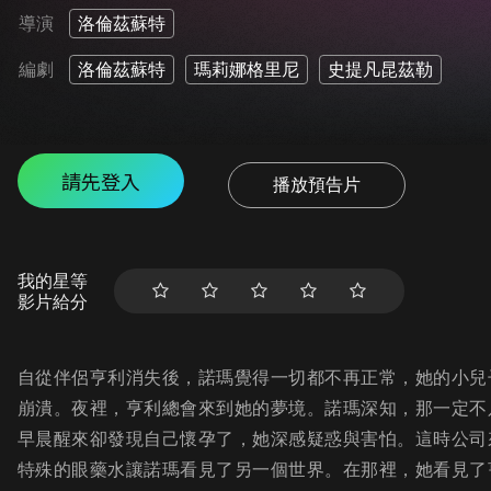
導演
洛倫茲蘇特
編劇
洛倫茲蘇特
瑪莉娜格里尼
史提凡昆茲勒
請先登入
播放預告片
我的星等
影片給分
自從伴侶亨利消失後，諾瑪覺得一切都不再正常，她的小兒
崩潰。夜裡，亨利總會來到她的夢境。諾瑪深知，那一定不
早晨醒來卻發現自己懷孕了，她深感疑惑與害怕。這時公司
特殊的眼藥水讓諾瑪看見了另一個世界。在那裡，她看見了