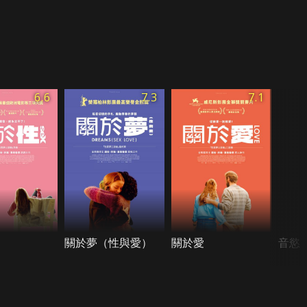
6.6
7.3
7.1
關於夢（性與愛）
關於愛
音慾