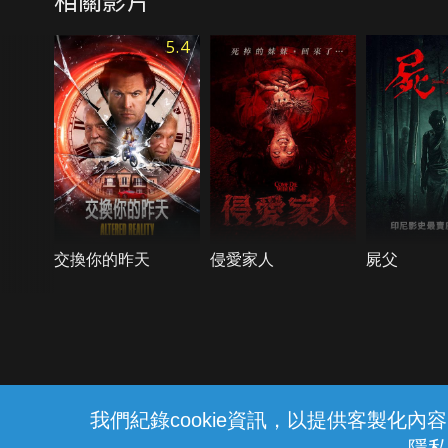
5.4
交換你的昨天
侵愛家人
屍父
{{notifyMsg}}
我們紀錄cookie資訊，以提供客製化