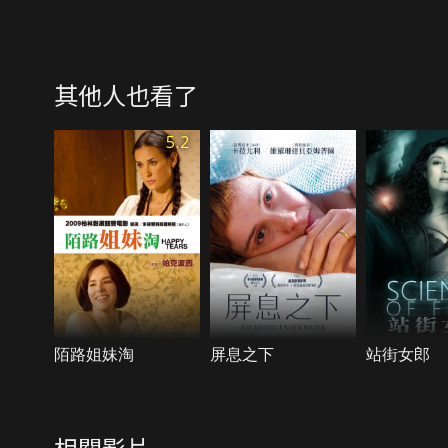
其他人也看了
5.2
陌路姐妹淘
屏息之下
站街女郎
相關影片