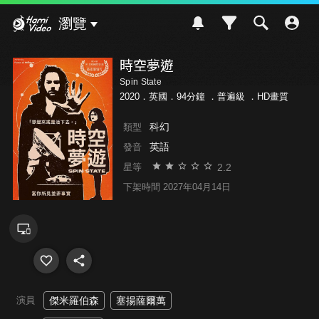
Hami Video
瀏覽
時空夢遊
Spin State
2020．英國．94分鐘 ．
普遍級
．HD畫質
科幻
類型
英語
發音
2.2
星等
下架時間 2027年04月14日
演員
傑米羅伯森
塞揚薩爾萬