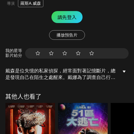
羅斯A.威森
導演
請先登入
播放預告片
我的星等
影片給分
戴森是位失憶的私家偵探，經常面對著記憶斷片，總
是發現自己在陌生之處醒來。戴娜為了調查自己行蹤
怪異的科學家老公而找上戴森，當戴森深入調查，他
發現戴娜老公所從事的研究似乎與他有關，哪些記憶
其他人也看了
是真的？又有哪些記憶是被虛構的？造成他記憶斷層
的真相究竟為何…