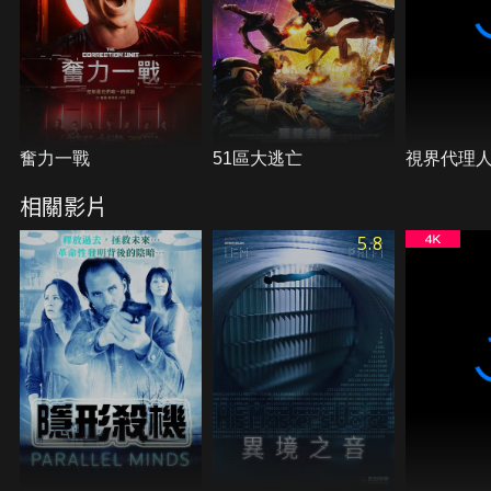
奮力一戰
51區大逃亡
視界代理
相關影片
5.8