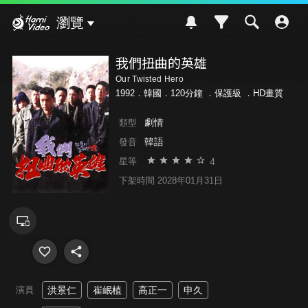
Hami Video
瀏覽
我們扭曲的英雄
Our Twisted Hero
1992．韓國．120分鐘 ．
保護級
．HD畫質
劇情
類型
韓語
發音
4
星等
下架時間 2028年01月31日
演員
洪景仁
崔岷植
高正一
申久