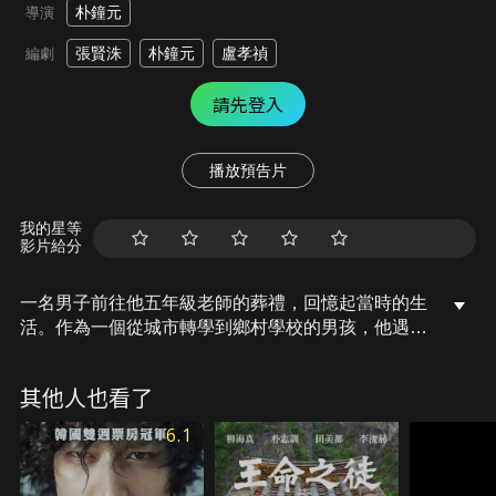
朴鐘元
導演
張賢洙
朴鐘元
盧孝禎
編劇
請先登入
播放預告片
我的星等
影片給分
一名男子前往他五年級老師的葬禮，回憶起當時的生
活。作為一個從城市轉學到鄉村學校的男孩，他遇到
了一個出乎意料的、老式的階層性霸凌體系。當他試
圖反抗這個體制時，無論是受壓迫的學生，還是老師
其他人也看了
和家長，都反對他。最終，學校的變革來臨，但卻以
同樣殘酷的形式出現。
6.1